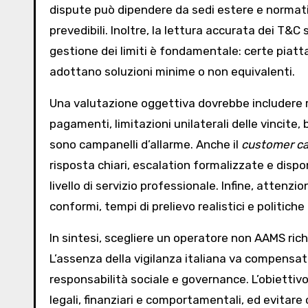
dispute può dipendere da sedi estere e normati
prevedibili. Inoltre, la lettura accurata dei T&C
gestione dei limiti è fondamentale: certe piattaf
adottano soluzioni minime o non equivalenti.
Una valutazione oggettiva dovrebbe includere re
pagamenti, limitazioni unilaterali delle vincite,
sono campanelli d’allarme. Anche il
customer ca
risposta chiari, escalation formalizzate e dis
livello di servizio professionale. Infine, attenz
conformi, tempi di prelievo realistici e politiche
In sintesi, scegliere un operatore non AAMS ric
L’assenza della vigilanza italiana va compensata
responsabilità sociale e governance. L’obiettiv
legali, finanziari e comportamentali, ed evitare