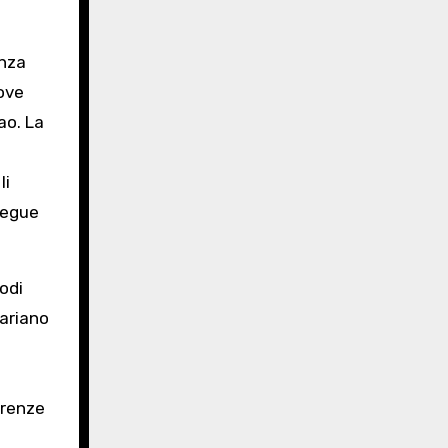
enza
dove
ao. La
li
 segue
odi
variano
e
ferenze