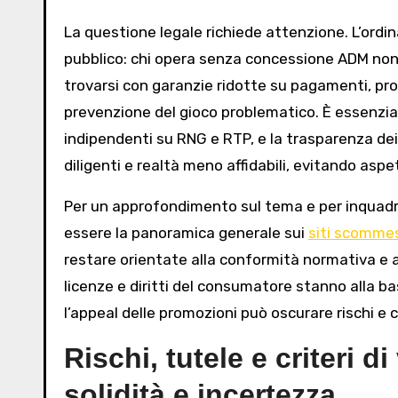
La questione legale richiede attenzione. L’ordin
pubblico: chi opera senza concessione ADM non 
trovarsi con garanzie ridotte su pagamenti, prot
prevenzione del gioco problematico. È essenziale
indipendenti su RNG e RTP, e la trasparenza dei 
diligenti e realtà meno affidabili, evitando as
Per un approfondimento sul tema e per inquadra
essere la panoramica generale sui
siti scomme
restare orientate alla conformità normativa e 
licenze e diritti del consumatore stanno alla b
l’appeal delle promozioni può oscurare rischi e c
Rischi, tutele e criteri 
solidità e incertezza