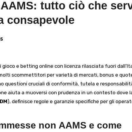
AAMS: tutto ciò che ser
ta consapevole
25
ioco e betting online con licenza rilasciata fuori dall’Ita
 molti scommettitori per varietà di mercati, bonus e quot
questioni cruciali di conformità, tutela e responsabilit
zione aiuta a muoversi con prudenza in un contesto dove l
DM
), definisce regole e garanzie specifiche per gli operat
scommesse non AAMS e come