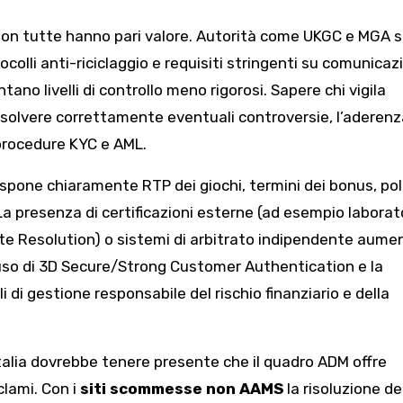
non tutte hanno pari valore. Autorità come UKGC e MGA 
colli anti-riciclaggio e requisiti stringenti su comunicazi
tano livelli di controllo meno rigorosi. Sapere chi vigila
 risolvere correttamente eventuali controversie, l’aderenz
 procedure KYC e AML.
espone chiaramente RTP dei giochi, termini dei bonus, pol
. La presenza di certificazioni esterne (ad esempio laborato
te Resolution) o sistemi di arbitrato indipendente aumen
 l’uso di 3D Secure/Strong Customer Authentication e la
 di gestione responsabile del rischio finanziario e della
Italia dovrebbe tenere presente che il quadro ADM offre
eclami. Con i
siti scommesse non AAMS
la risoluzione de