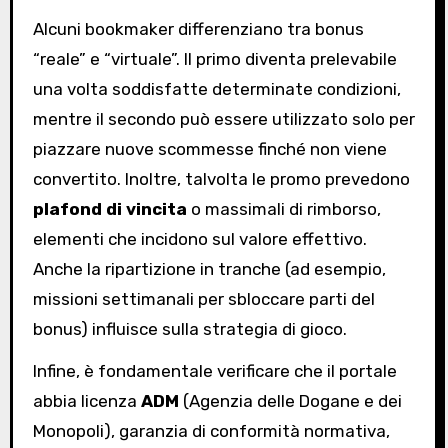
Alcuni bookmaker differenziano tra bonus
“reale” e “virtuale”. Il primo diventa prelevabile
una volta soddisfatte determinate condizioni,
mentre il secondo può essere utilizzato solo per
piazzare nuove scommesse finché non viene
convertito. Inoltre, talvolta le promo prevedono
plafond di vincita
o massimali di rimborso,
elementi che incidono sul valore effettivo.
Anche la ripartizione in tranche (ad esempio,
missioni settimanali per sbloccare parti del
bonus) influisce sulla strategia di gioco.
Infine, è fondamentale verificare che il portale
abbia licenza
ADM
(Agenzia delle Dogane e dei
Monopoli), garanzia di conformità normativa,