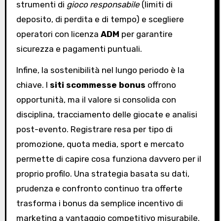
strumenti di
gioco responsabile
(limiti di
deposito, di perdita e di tempo) e scegliere
operatori con licenza
ADM
per garantire
sicurezza e pagamenti puntuali.
Infine, la sostenibilità nel lungo periodo è la
chiave. I
siti scommesse bonus
offrono
opportunità, ma il valore si consolida con
disciplina, tracciamento delle giocate e analisi
post-evento. Registrare resa per tipo di
promozione, quota media, sport e mercato
permette di capire cosa funziona davvero per il
proprio profilo. Una strategia basata su dati,
prudenza e confronto continuo tra offerte
trasforma i bonus da semplice incentivo di
marketing a vantaggio competitivo misurabile.