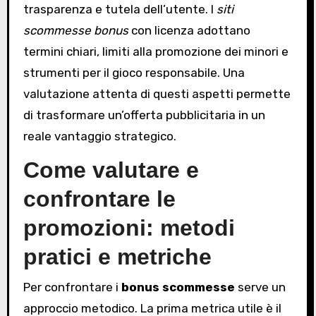
trasparenza e tutela dell’utente. I
siti
scommesse bonus
con licenza adottano
termini chiari, limiti alla promozione dei minori e
strumenti per il gioco responsabile. Una
valutazione attenta di questi aspetti permette
di trasformare un’offerta pubblicitaria in un
reale vantaggio strategico.
Come valutare e
confrontare le
promozioni: metodi
pratici e metriche
Per confrontare i
bonus scommesse
serve un
approccio metodico. La prima metrica utile è il