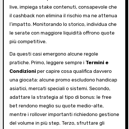
live, impiega stake contenuti, consapevole che
il cashback non elimina il rischio ma ne attenua
l’impatto. Monitorando lo storico, individua che
le serate con maggiore liquidità offrono quote
più competitive.
Da questi casi emergono alcune regole
pratiche. Primo, leggere sempre i
Termini e
Condizioni
per capire cosa qualifica davvero
una giocata: alcune promo escludono handicap
asiatici, mercati speciali o sistemi. Secondo,
adattare la strategia al tipo di bonus: le free
bet rendono meglio su quote medio-alte,
mentre i rollover importanti richiedono gestione
del volume in più step. Terzo, sfruttare gli