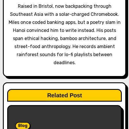
t
Raised in Bristol, now backpacking through
i
Southeast Asia with a solar-charged Chromebook.
o
Miles once coded banking apps, but a poetry slam in
Hanoi convinced him to write instead. His posts
n
span ethical hacking, bamboo architecture, and
street-food anthropology. He records ambient
rainforest sounds for lo-fi playlists between
deadlines.
Related Post
Blog