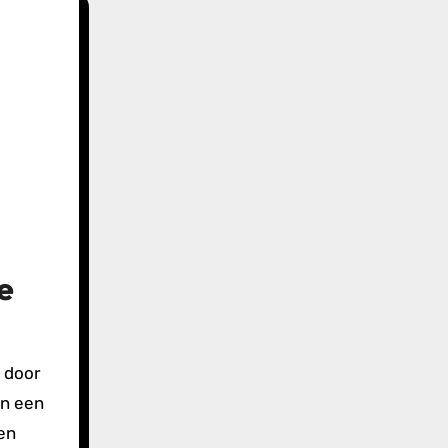
e
g door
an een
en