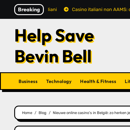
Skip
Breaking
giocatori italiani
Casino italiani non AAMS: cosa sape
to
content
Help Save
Bevin Bell
Business
Technology
Health & Fitness
Li
Home
Blog
Nieuwe online casino’s in België: zo herken je