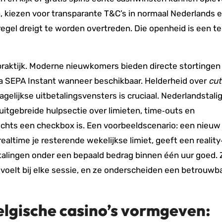
, kiezen voor transparante T&C’s in normaal Nederlands 
el dreigt te worden overtreden. Die openheid is een t
praktijk. Moderne nieuwkomers bieden directe stortingen 
ia SEPA Instant wanneer beschikbaar. Helderheid over
cut
agelijkse uitbetalingsvensters is cruciaal. Nederlandstali
 uitgebreide hulpsectie over limieten, time‑outs en
slechts een checkbox is. Een voorbeeldscenario: een nieuw
realtime je resterende wekelijkse limiet, geeft een realit
talingen onder een bepaald bedrag binnen één uur goed. 
e voelt bij elke sessie, en ze onderscheiden een betrouwb
elgische casino’s vormgeven: