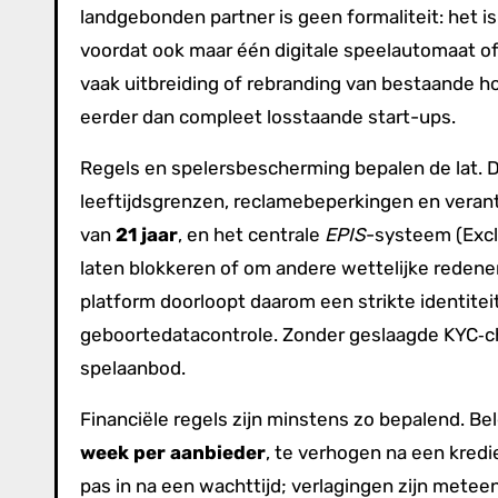
landgebonden partner is geen formaliteit: het i
voordat ook maar één digitale speelautomaat of
vaak uitbreiding of rebranding van bestaande ho
eerder dan compleet losstaande start-ups.
Regels en spelersbescherming bepalen de lat. 
leeftijdsgrenzen, reclamebeperkingen en verant
van
21 jaar
, en het centrale
EPIS
-systeem (Excl
laten blokkeren of om andere wettelijke reden
platform doorloopt daarom een strikte identite
geboortedatacontrole. Zonder geslaagde KYC‑ch
spelaanbod.
Financiële regels zijn minstens zo bepalend. B
week per aanbieder
, te verhogen na een kredi
pas in na een wachttijd; verlagingen zijn metee