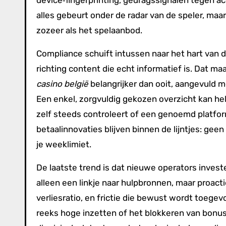
device‑fingerprinting, gedragssignalen tegen a
alles gebeurt onder de radar van de speler, ma
zozeer als het spelaanbod.
Compliance schuift intussen naar het hart van d
richting content die echt informatief is. Dat m
casino belgië
belangrijker dan ooit, aangevuld me
Een enkel, zorgvuldig gekozen overzicht kan help
zelf steeds controleert of een genoemd platfor
betaalinnovaties blijven binnen de lijntjes: geen
je weeklimiet.
De laatste trend is dat nieuwe operators inves
alleen een linkje naar hulpbronnen, maar proac
verliesratio, en frictie die bewust wordt toegev
reeks hoge inzetten of het blokkeren van bonus