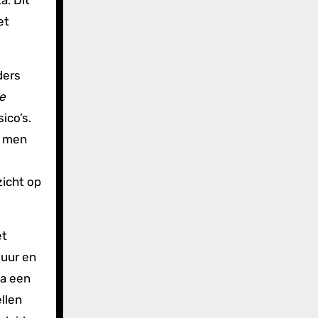
a. Dit
et
ders
e
ico’s.
s men
zicht op
et
duur en
na een
llen