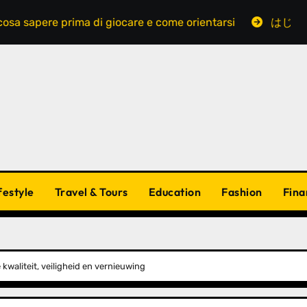
re prima di giocare e come orientarsi
はじめてでも安
festyle
Travel & Tours
Education
Fashion
Fina
 kwaliteit, veiligheid en vernieuwing