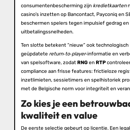
consumentenbescherming zijn
kredietkaarten
n
casino’s inzetten op Bancontact, Payconiq en S
beschermen spelers tegen impulsief gedrag en s
uitbetalingssnelheden.
Ten slotte betekent “nieuw” ook technologisc
geüpdatete
return‑to‑player
‑informatie en verb
van spelsoftware, zodat
RNG
en
RTP
controleer
compliance aan frisse features: frictieloze regis
inzetlimieten, sessietimers en spelhistoriek p
met de Belgische norm voor integriteit en vera
Zo kies je een betrouwbaa
kwaliteit en value
De eerste selectie gebeurt op licentie. Een lega