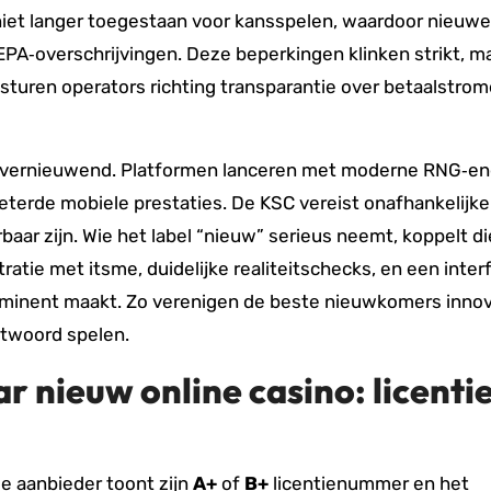
iet langer toegestaan voor kansspelen, waardoor nieuwe
EPA‑overschrijvingen. Deze beperkingen klinken strikt, m
turen operators richting transparantie over betaalstro
h vernieuwend. Platformen lanceren met moderne RNG‑en
eterde mobiele prestaties. De KSC vereist onafhankelijke
baar zijn. Wie het label “nieuw” serieus neemt, koppelt di
tratie met itsme, duidelijke realiteitschecks, en een inter
rominent maakt. Zo verenigen de beste nieuwkomers innov
ntwoord spelen.
r nieuw online casino: licentie
le aanbieder toont zijn
A+
of
B+
licentienummer en het