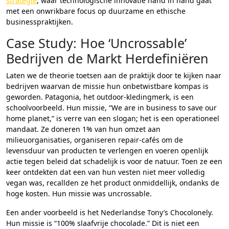
strategie
, waar technologische innovatie hand in hand gaat
met een onwrikbare focus op duurzame en ethische
businesspraktijken.
Case Study: Hoe ‘Uncrossable’
Bedrijven de Markt Herdefiniëren
Laten we de theorie toetsen aan de praktijk door te kijken naar
bedrijven waarvan de missie hun onbetwistbare kompas is
geworden. Patagonia, het outdoor-kledingmerk, is een
schoolvoorbeeld. Hun missie, “We are in business to save our
home planet,” is verre van een slogan; het is een operationeel
mandaat. Ze doneren 1% van hun omzet aan
milieuorganisaties, organiseren repair-cafés om de
levensduur van producten te verlengen en voeren openlijk
actie tegen beleid dat schadelijk is voor de natuur. Toen ze een
keer ontdekten dat een van hun vesten niet meer volledig
vegan was, recallden ze het product onmiddellijk, ondanks de
hoge kosten. Hun missie was uncrossable.
Een ander voorbeeld is het Nederlandse Tony’s Chocolonely.
Hun missie is “100% slaafvrije chocolade.” Dit is niet een