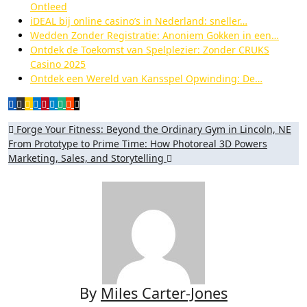
Ontleed
iDEAL bij online casino’s in Nederland: sneller…
Wedden Zonder Registratie: Anoniem Gokken in een…
Ontdek de Toekomst van Spelplezier: Zonder CRUKS
Casino 2025
Ontdek een Wereld van Kansspel Opwinding: De…
Post
Forge Your Fitness: Beyond the Ordinary Gym in Lincoln, NE
From Prototype to Prime Time: How Photoreal 3D Powers
navigation
Marketing, Sales, and Storytelling
By
Miles Carter-Jones