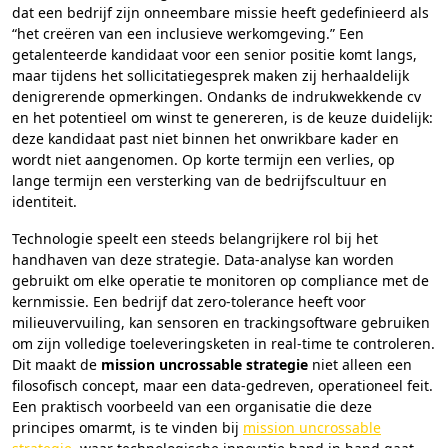
dat een bedrijf zijn onneembare missie heeft gedefinieerd als
“het creëren van een inclusieve werkomgeving.” Een
getalenteerde kandidaat voor een senior positie komt langs,
maar tijdens het sollicitatiegesprek maken zij herhaaldelijk
denigrerende opmerkingen. Ondanks de indrukwekkende cv
en het potentieel om winst te genereren, is de keuze duidelijk:
deze kandidaat past niet binnen het onwrikbare kader en
wordt niet aangenomen. Op korte termijn een verlies, op
lange termijn een versterking van de bedrijfscultuur en
identiteit.
Technologie speelt een steeds belangrijkere rol bij het
handhaven van deze strategie. Data-analyse kan worden
gebruikt om elke operatie te monitoren op compliance met de
kernmissie. Een bedrijf dat zero-tolerance heeft voor
milieuvervuiling, kan sensoren en trackingsoftware gebruiken
om zijn volledige toeleveringsketen in real-time te controleren.
Dit maakt de
mission uncrossable strategie
niet alleen een
filosofisch concept, maar een data-gedreven, operationeel feit.
Een praktisch voorbeeld van een organisatie die deze
principes omarmt, is te vinden bij
mission uncrossable