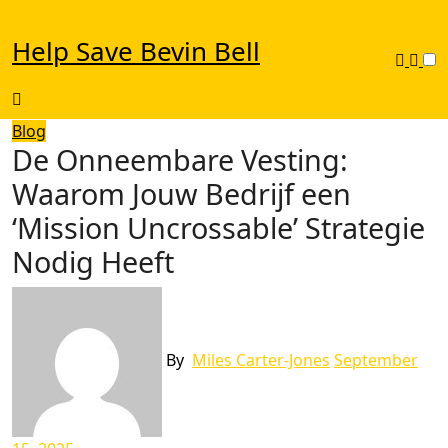
Skip
to
Help Save Bevin Bell
content
Blog
De Onneembare Vesting:
Waarom Jouw Bedrijf een
‘Mission Uncrossable’ Strategie
Nodig Heeft
By
Miles Carter-Jones
September