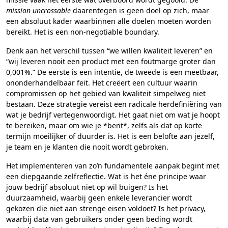
mission uncrossable
daarentegen is geen doel op zich, maar
een absoluut kader waarbinnen alle doelen moeten worden
bereikt. Het is een non-negotiable boundary.
Denk aan het verschil tussen “we willen kwaliteit leveren” en
“wij leveren nooit een product met een foutmarge groter dan
0,001%.” De eerste is een intentie, de tweede is een meetbaar,
ononderhandelbaar feit. Het creëert een cultuur waarin
compromissen op het gebied van kwaliteit simpelweg niet
bestaan. Deze strategie vereist een radicale herdefiniëring van
wat je bedrijf vertegenwoordigt. Het gaat niet om wat je hoopt
te bereiken, maar om wie je *bent*, zelfs als dat op korte
termijn moeilijker of duurder is. Het is een belofte aan jezelf,
je team en je klanten die nooit wordt gebroken.
Het implementeren van zo’n fundamentele aanpak begint met
een diepgaande zelfreflectie. Wat is het éne principe waar
jouw bedrijf absoluut niet op wil buigen? Is het
duurzaamheid, waarbij geen enkele leverancier wordt
gekozen die niet aan strenge eisen voldoet? Is het privacy,
waarbij data van gebruikers onder geen beding wordt