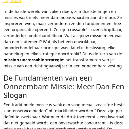
15, 2025
In de harde wereld van zaken doen, zijn doelstellingen en
missies vaak niets meer dan mooie woorden aan de muur. Ze
inspireren even, maar veranderen zelden fundamenteel hoe
een organisatie opereert. Ze zijn ‘crossable’ – overschrijdbaar,
veranderlijk, onderhandelbaar. Wat als jouw missie meer was
dan een statement? Wat als het een onwrikbaar,
ononderhandelbaar principe was dat elke beslissing, elke
handeling en elke strategie doordrenkt? Dit is de kern van de
mission uncrossable strategie
: het transformeren van je
missie van een richtingaanwijzer in een onneembare vesting.
De Fundamenten van een
Onneembare Missie: Meer Dan Een
Slogan
Een traditionele missie is vaak een vaag ideaal, zoals “de beste
klantenservice bieden” of “marktleider worden.” Deze zijn per
definitie kwetsbaar. Wanneer de druk toeneemt – een kwartaal
dat niet gehaald wordt, een onverwachte concurrent – is deze
missie vaak het eerste wat overboord wordt gegooid. De