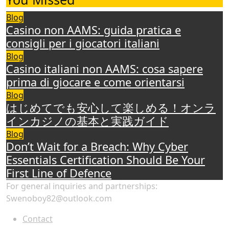
Blog
Casino non AAMS: guida pratica e
consigli per i giocatori italiani
Blog
Casino italiani non AAMS: cosa sapere
prima di giocare e come orientarsi
Blog
はじめてでも安心して楽しめる！オンラ
インカジノの基本と実践ガイド
Blog
Don’t Wait for a Breach: Why Cyber
Essentials Certification Should Be Your
First Line of Defence
For general inquiries and partnerships:
Swenoboy82@outlook.com
Contact