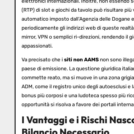
elettronici internazionali. Inoltre, non essendo so
(RTP) di slot e giochi da tavolo può risultare pi
automatico imposto dall’Agenzia delle Dogane e 
periodicamente gli indirizzi web di queste realt
mirror, VPN o semplici ri-direzioni, rendendo il 
appassionati.
Va precisato che i
siti non AAMS
non sono illega
paese di emissione. La questione giuridica italia
commette reato, ma si muove in una zona grigia
ADM, come il registro unico degli autoesclusi e la
bonus più corposi e una ludoteca spesso più ricc
opportunità si risolva a favore dei portali interna
I Vantaggi e i Rischi Nas
Bilancio Necessario