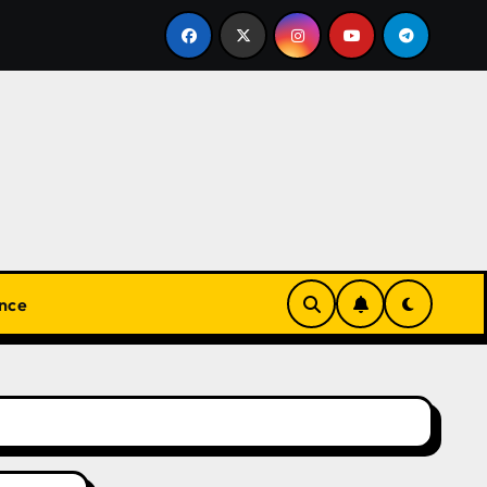
ials Certification Should Be Your First Line of Defence
nce