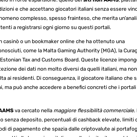
sdizioni e che accettano giocatori italiani senza essere vin
un fenomeno complesso, spesso frainteso, che merita un’anali
enti a registrarsi ogni giorno su questi portali.
n casinò o un bookmaker online che ha ottenuto una
conosciuti, come la Malta Gaming Authority (MGA), la Cura
Estonian Tax and Customs Board. Queste licenze impon
otezione dei dati non molto diversi da quelli italiani, ma no
olta ai residenti. Di conseguenza, il giocatore italiano che 
i, ma può anche accedere a benefici concreti che i portali
 AAMS
va cercato nella
maggiore flessibilità commerciale
.
senza deposito, percentuali di cashback elevate, limiti 
odi di pagamento che spazia dalle criptovalute ai portafog