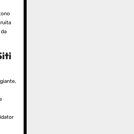
stono
ruita
 da
iti
giante,
e
e
lidator