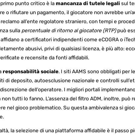
primo punto critico è la
mancanza di tutele legali
sul te
e o rifiutare un pagamento, il giocatore non avrebbe un’a
e reclamo all’ente regolatore straniero, con tempi e proce
nza sulla
percentuale di ritorno al giocatore (RTP)
può es
si affidano a certificatori indipendenti come eCOGRA o iTec
letamente abusivi, privi di qualsiasi licenza, è più alto: ecc
ificate e recensite da fonti affidabili.
la
responsabilità sociale
. I siti AAMS sono obbligati per l
ti di deposito, autoesclusione nazionale e controlli sull’et
discrezione dell’operatore. I migliori portali implementano
 non tutti lo fanno. L’assenza del filtro ADM, inoltre, può 
ricadere nel gioco problematico. Su questa ambivalenza si gio
e.
à, la selezione di una piattaforma affidabile è il passo p