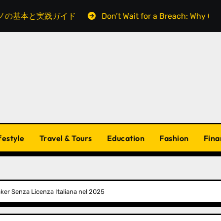
と実践ガイド
Don’t Wait for a Breach: Why Cyber Essent
festyle
Travel & Tours
Education
Fashion
Fina
ker Senza Licenza Italiana nel 2025