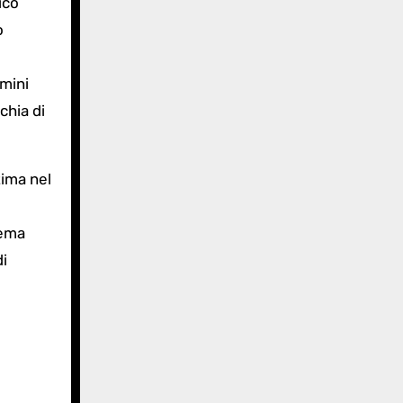
ico
o
i
omini
chia di
tima nel
tema
di