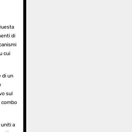
Questa
enti di
canismi
u cui
 di un
e
vo sul
le combo
uniti a