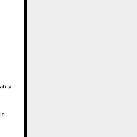
ti si
in