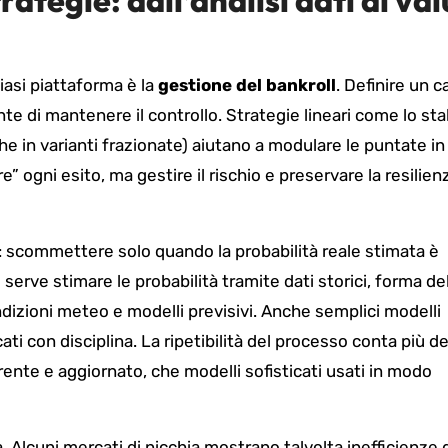
rategie: dall’analisi dati al va
asi piattaforma è la
gestione del bankroll
. Definire un c
e di mantenere il controllo. Strategie lineari come lo sta
che in varianti frazionate) aiutano a modulare le puntate in
” ogni esito, ma gestire il rischio e preservare la resilien
: scommettere solo quando la probabilità reale stimata è
 serve stimare le probabilità tramite dati storici, forma de
ndizioni meteo e modelli previsivi. Anche semplici modelli
i con disciplina. La ripetibilità del processo conta più de
ente e aggiornato, che modelli sofisticati usati in modo
. Alcuni mercati di nicchia mostrano talvolta inefficienze 