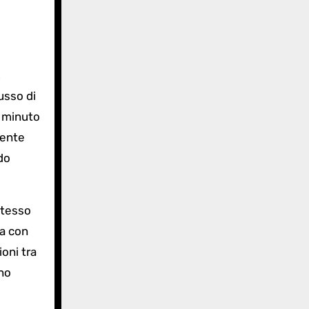
,
lusso di
o minuto
dente
do
stesso
ea con
ioni tra
 no