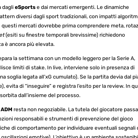
a dagli
eSports
e dai mercati emergenti. Le dinamiche
ern diversi dagli sport tradizionali, con impatti algoritm
are questi mercati dovrebbe prima comprendere meta, rotaz
et
(esiti su finestre temporali brevissime) richiedono
za è ancora più elevata.
para la settimana con un modello leggero per la Serie A,
lisce limiti di stake. In live, interviene solo in presenza di
na soglia legata all’xG cumulato). Se la partita devia dal p
, evita di “inseguire” e registra l’esito per la review. In q
ssorbita dall’insieme del processo.
a ADM
resta non negoziabile. La tutela del giocatore passa
ozioni responsabili e strumenti di prevenzione del gioco
riche di comportamento per individuare eventuali segnali 
, oscillazioni emotive). L’obiettivo è un ambiente sostenibi