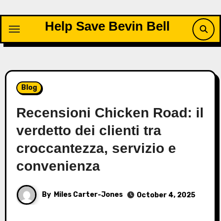
Skip
to
Help Save Bevin Bell
content
Blog
Recensioni Chicken Road: il
verdetto dei clienti tra
croccantezza, servizio e
convenienza
By
Miles Carter-Jones
October 4, 2025