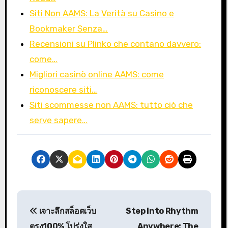
Siti Non AAMS: La Verità su Casino e
Bookmaker Senza…
Recensioni su Plinko che contano davvero:
come…
Migliori casinò online AAMS: come
riconoscere siti…
Siti scommesse non AAMS: tutto ciò che
serve sapere…
P
เจาะลึกสล็อตเว็บ
Step Into Rhythm
o
ตรง100% โปร่งใส
Anywhere: The