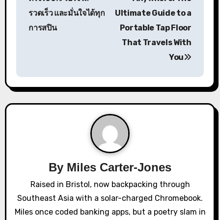
s
รวดเร็ว และมั่นใจได้ทุก
Ultimate Guide to a
การสปิน
Portable Tap Floor
t
That Travels With
n
You
a
v
i
g
a
By
Miles Carter-Jones
t
Raised in Bristol, now backpacking through
i
Southeast Asia with a solar-charged Chromebook.
o
Miles once coded banking apps, but a poetry slam in