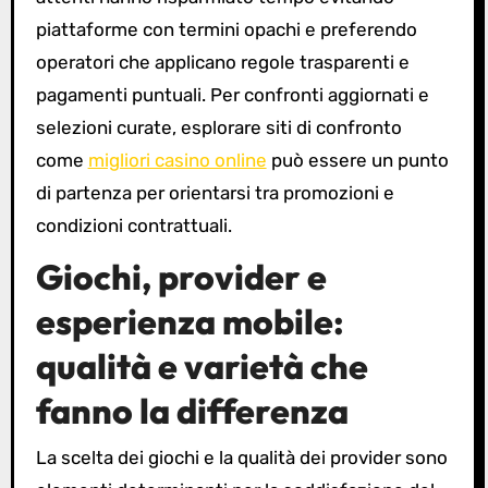
piattaforme con termini opachi e preferendo
operatori che applicano regole trasparenti e
pagamenti puntuali. Per confronti aggiornati e
selezioni curate, esplorare siti di confronto
come
migliori casino online
può essere un punto
di partenza per orientarsi tra promozioni e
condizioni contrattuali.
Giochi, provider e
esperienza mobile:
qualità e varietà che
fanno la differenza
La scelta dei giochi e la qualità dei provider sono