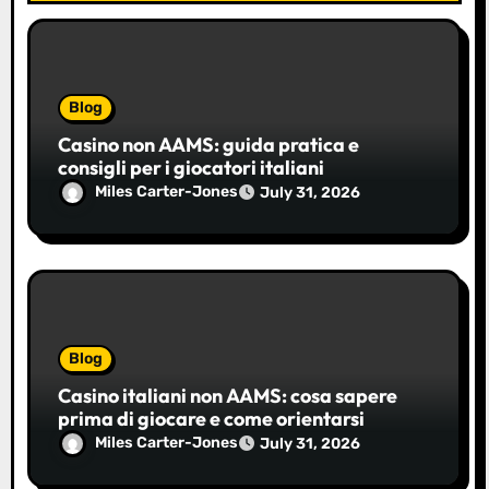
Blog
Casino non AAMS: guida pratica e
consigli per i giocatori italiani
Miles Carter-Jones
July 31, 2026
Blog
Casino italiani non AAMS: cosa sapere
prima di giocare e come orientarsi
Miles Carter-Jones
July 31, 2026