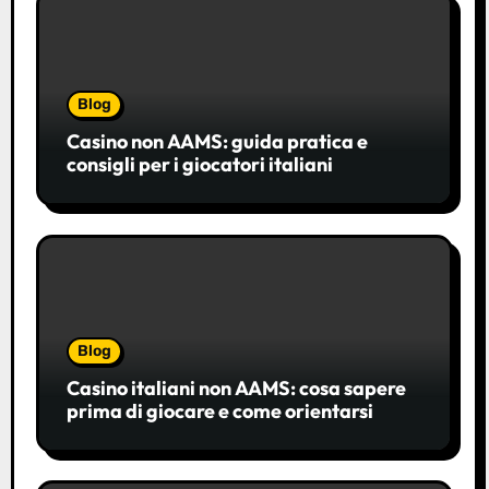
Blog
Casino non AAMS: guida pratica e
consigli per i giocatori italiani
Blog
Casino italiani non AAMS: cosa sapere
prima di giocare e come orientarsi