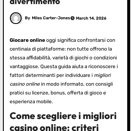
divertimento
By
Miles Carter-Jones
March 14, 2026
Giocare online
oggi significa confrontarsi con
centinaia di piattaforme: non tutte offrono la
stessa affidabilità, varietà di giochi o condizioni
vantaggiose. Questa guida aiuta a riconoscere i
fattori determinanti per individuare i
migliori
casino online
in modo informato, con consigli
pratici su licenze, bonus, offerta di gioco e
esperienza mobile.
Come scegliere i migliori
casino online: criteri