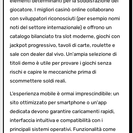
elementi determinanti per la soddisfazione del
giocatore. I migliori casinò online collaborano
con sviluppatori riconosciuti (per esempio nomi
noti del settore internazionale) e offrono un
catalogo bilanciato tra slot moderne, giochi con
jackpot progressivo, tavoli di carte, roulette e
sale con dealer dal vivo. Un'ampia selezione di
titoli demo è utile per provare i giochi senza
rischi e capire le meccaniche prima di
scommettere soldi reali.
L'esperienza mobile è ormai imprescindibile: un
sito ottimizzato per smartphone o un'app
dedicata devono garantire caricamenti rapidi,
interfaccia intuitiva e compatibilità con i
principali sistemi operativi. Funzionalità come