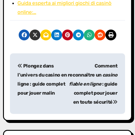
Guida esperta ai migliori giochi di casinò
online:…
P
Plongez dans
Comment
o
l’univers du
casino en
reconnaître un
casino
s
ligne
: guide complet
fiable en ligne
: guide
pour jouer malin
complet pour jouer
t
en toute sécurité
n
a
v