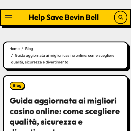
Skip
to
Help Save Bevin Bell
content
Home
Blog
Guida aggiornata ai migliori casino online: come scegliere
qualità, sicurezza e divertimento
Blog
Guida aggiornata ai migliori
casino online: come scegliere
qualità, sicurezza e