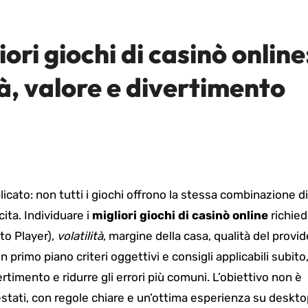
ori giochi di casinò online
à, valore e divertimento
licato: non tutti i giochi offrono la stessa combinazione di
ita. Individuare i
migliori giochi di casinò online
richied
to Player),
volatilità
, margine della casa, qualità del provid
 primo piano criteri oggettivi e consigli applicabili subito
imento e ridurre gli errori più comuni. L’obiettivo non è
testati, con regole chiare e un’ottima esperienza su deskto