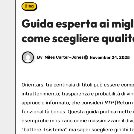
Blog
Guida esperta ai migli
come scegliere qualit
By
Miles Carter-Jones
November 24, 2025
Orientarsi tra centinaia di titoli può essere comp
intrattenimento, trasparenza e probabilità di vinc
approccio informato, che consideri
RTP
(Return 
funzionalità bonus. Questa guida pratica mette in
esempi che mostrano come massimizzare il divert
“battere il sistema”, ma saper scegliere giochi 