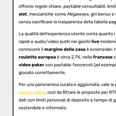
offrono regole chiare,
paytable
consultabili, limi
slot
, meccaniche come
Megaways
, giri bonus 
senza sacrificare la trasparenza della tabella pa
La qualità dell’esperienza utente conta quanto i
rapidi e audio/video puliti nei giochi
live
incidono
conoscere il
margine della casa
è essenziale: 
roulette europea
è circa 2,7%, nella
francese
c
video poker
con paytable favorevoli (ad esempio
giocato correttamente.
Per una panoramica curata e aggiornata, vale la p
casino online
, così da filtrare le proposte per RT
dati con limiti personali di deposito e tempo di 
sostenibile e informato.