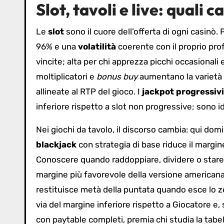
Slot, tavoli e live: quali 
Le
slot
sono il cuore dell’offerta di ogni casinò. 
96% e una
volatilità
coerente con il proprio prof
vincite; alta per chi apprezza picchi occasionali
moltiplicatori e
bonus buy
aumentano la varietà 
allineate al RTP del gioco. I
jackpot progressivi
inferiore rispetto a slot non progressive; sono i
Nei giochi da tavolo, il discorso cambia: qui domi
blackjack
con strategia di base riduce il margine
Conoscere quando raddoppiare, dividere o star
margine più favorevole della versione americana
restituisce metà della puntata quando esce lo ze
via del margine inferiore rispetto a Giocatore e,
con paytable completi, premia chi studia la tabel