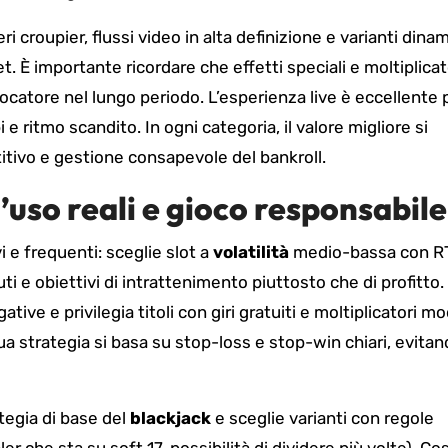
 croupier, flussi video in alta definizione e varianti dina
. È importante ricordare che effetti speciali e moltiplicat
ocatore nel lungo periodo. L’esperienza live è eccellente 
 e ritmo scandito. In ogni categoria, il valore migliore si
tivo e gestione consapevole del bankroll.
’uso reali e gioco responsabile
i e frequenti: sceglie slot a
volatilità
medio-bassa con R
i e obiettivi di intrattenimento piuttosto che di profitto. 
ative e privilegia titoli con giri gratuiti e moltiplicatori mo
 strategia si basa su stop-loss e stop-win chiari, evitan
ategia di base del
blackjack
e sceglie varianti con regole