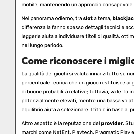
mobile, mantenendo un approccio consapevole e 
Nel panorama odierno, tra
slot
a tema,
blackjac
differenza la fanno spesso dettagli tecnici e ac
leggerle aiuta a individuare titoli di qualità, o
nel lungo periodo.
Come riconoscere i miglio
La qualità dei giochi si valuta innanzitutto su nu
percentuale teorica che un gioco restituisce ai g
di buone probabilità relative; tuttavia, va letto i
potenzialmente elevati, mentre una bassa volatil
equilibrio aiuta a selezionare il titolo in base al p
Altro aspetto è la reputazione del
provider
. St
marchi come NetEnt, Playtech, Pragmatic Play ed E