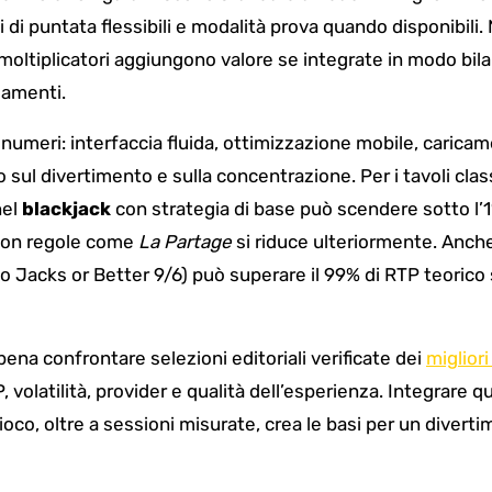
ti di puntata flessibili e modalità prova quando disponibili. 
e moltiplicatori aggiungono valore se integrate in modo bila
gamenti.
 numeri: interfaccia fluida, ottimizzazione mobile, caricam
 sul divertimento e sulla concentrazione. Per i tavoli class
nel
blackjack
con strategia di base può scendere sotto l’1
on regole come
La Partage
si riduce ulteriormente. Anche
 Jacks or Better 9/6) può superare il 99% di RTP teorico
ena confrontare selezioni editoriali verificate dei
migliori
P, volatilità, provider e qualità dell’esperienza. Integrare q
gioco, oltre a sessioni misurate, crea le basi per un divert