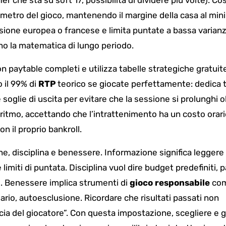
r che sta su soft 17, possibilità di dividere più volte). Cos
imetro del gioco, mantenendo il margine della casa al min
versione europea o francese e limita puntate a bassa varianz
no la matematica di lungo periodo.
on paytable completi e utilizza tabelle strategiche gratuit
o il 99% di
RTP
teorico se giocate perfettamente: dedica
soglie di uscita per evitare che la sessione si prolunghi ol
il ritmo, accettando che l’intrattenimento ha un costo orar
on il proprio bankroll.
ne, disciplina e benessere. Informazione significa leggere
limiti di puntata. Disciplina vuol dire budget predefiniti, 
te. Benessere implica strumenti di
gioco responsabile
com
ario, autoesclusione. Ricordare che risultati passati non
lacia del giocatore”. Con questa impostazione, scegliere e g