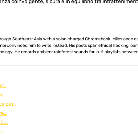
nza coinvolgente, sicura e in equilibrio tra intrattenimen
anoi convinced him to write instead. His posts span ethical hacking, b
ology. He records ambient rainforest sounds for lo-fi playlists betwee
er…
er…
ca per…
re…
iù:…
e:…