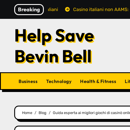
Skip
Breaking
 i giocatori italiani
Casino italiani non AAMS: cosa s
to
content
Help Save
Bevin Bell
Business
Technology
Health & Fitness
Li
Home
Blog
Guida esperta ai migliori giochi di casinò onl