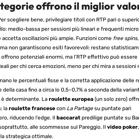
categorie offrono il miglior valo
Per scegliere bene, privilegiare titoli con RTP pari o superi
ilo: medio-bassa per sessioni più lineari e frequenti micro
 e accetta oscillazioni più ampie. Funzioni come
free spins
,
ma non garantiscono esiti favorevoli: restano statistica
offrono potenziali enormi, ma l’RTP effettivo può essere
deali per chi cerca emozioni, meno per chi mira a sessioni r
nano le percentuali fisse e la corretta applicazione delle re
 della casa fino a circa lo 0,5–0,7% a seconda della varian
e è determinante. La
roulette europea
(un solo zero) offr
; la
roulette francese
con
La Partage
su puntate pari
ro, riducendo l’edge. Il
baccarat
predilige puntate su Ba
 soprattutto, alle scommesse sul Pareggio. Il
video poker
la strategica ottimale.