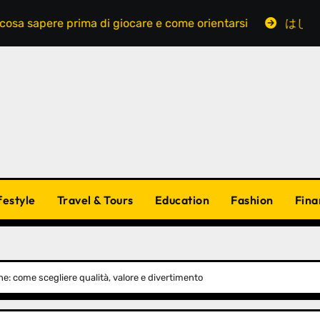
apere prima di giocare e come orientarsi
はじめてでも
festyle
Travel & Tours
Education
Fashion
Fina
ine: come scegliere qualità, valore e divertimento