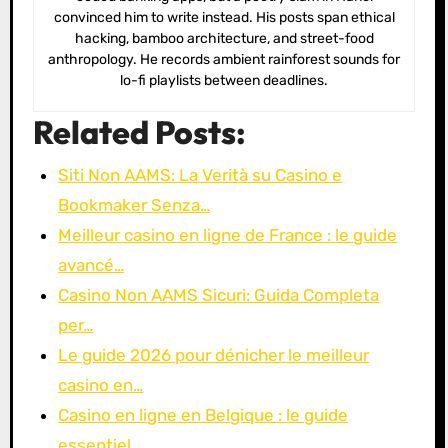
convinced him to write instead. His posts span ethical
hacking, bamboo architecture, and street-food
anthropology. He records ambient rainforest sounds for
lo-fi playlists between deadlines.
Related Posts:
Siti Non AAMS: La Verità su Casino e
Bookmaker Senza…
Meilleur casino en ligne de France : le guide
avancé…
Casino Non AAMS Sicuri: Guida Completa
per…
Le guide 2026 pour dénicher le meilleur
casino en…
Casino en ligne en Belgique : le guide
essentiel…