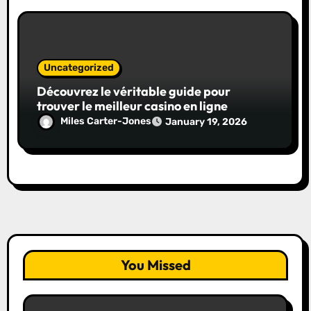
Uncategorized
Découvrez le véritable guide pour
trouver le meilleur casino en ligne
Miles Carter-Jones
January 19, 2026
You Missed