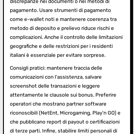
discrepanze nei documenti o nei metodi di
pagamento. Usare strumenti di pagamento
come e-wallet noti e mantenere coerenza tra
metodo di deposito e prelievo riduce rischi e
complicazioni. Anche il controllo delle limitazioni
geografiche e delle restrizioni per i residenti
italiani è essenziale per evitare sorprese.
Consigli pratici: mantenere traccia delle
comunicazioni con l'assistenza, salvare
screenshot delle transazioni e leggere
attentamente le clausole sui bonus. Preferire
operatori che mostrano partner software
riconoscibili (NetEnt, Microgaming, Play'n GO) e
che pubblicano report di payout o certificazioni
di terze parti. Infine, stabilire limiti personali di