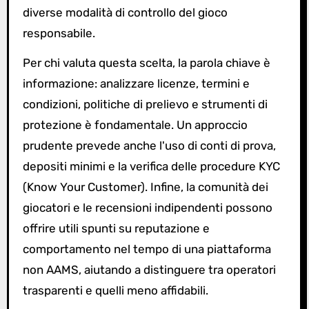
diverse modalità di controllo del gioco
responsabile.
Per chi valuta questa scelta, la parola chiave è
informazione: analizzare licenze, termini e
condizioni, politiche di prelievo e strumenti di
protezione è fondamentale. Un approccio
prudente prevede anche l'uso di conti di prova,
depositi minimi e la verifica delle procedure KYC
(Know Your Customer). Infine, la comunità dei
giocatori e le recensioni indipendenti possono
offrire utili spunti su reputazione e
comportamento nel tempo di una piattaforma
non AAMS, aiutando a distinguere tra operatori
trasparenti e quelli meno affidabili.