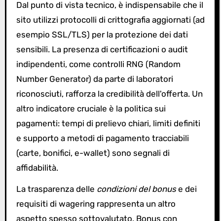
Dal punto di vista tecnico, è indispensabile che il
sito utilizzi protocolli di crittografia aggiornati (ad
esempio SSL/TLS) per la protezione dei dati
sensibili. La presenza di certificazioni o audit
indipendenti, come controlli RNG (Random
Number Generator) da parte di laboratori
riconosciuti, rafforza la credibilità dell'offerta. Un
altro indicatore cruciale è la politica sui
pagamenti: tempi di prelievo chiari, limiti definiti
e supporto a metodi di pagamento tracciabili
(carte, bonifici, e-wallet) sono segnali di
affidabilità.
La trasparenza delle
condizioni del bonus
e dei
requisiti di wagering rappresenta un altro
aspetto spesso sottovalutato. Bonus con