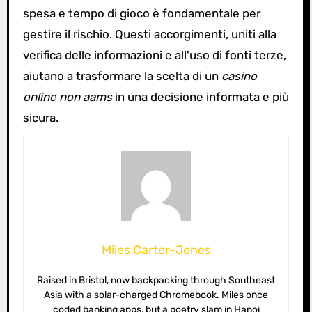
spesa e tempo di gioco è fondamentale per
gestire il rischio. Questi accorgimenti, uniti alla
verifica delle informazioni e all'uso di fonti terze,
aiutano a trasformare la scelta di un
casino
online non aams
in una decisione informata e più
sicura.
Miles Carter-Jones
Raised in Bristol, now backpacking through Southeast
Asia with a solar-charged Chromebook. Miles once
coded banking apps, but a poetry slam in Hanoi