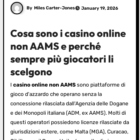
By
Miles Carter-Jones
January 19, 2026
Cosa sono i casino online
non AAMS e perché
sempre più giocatori li
scelgono
I
casino online non AAMS
sono piattaforme di
gioco d'azzardo che operano senza la
concessione rilasciata dall'Agenzia delle Dogane
e dei Monopoli italiana (ADM, ex AAMS). Molti di
questi operatori possiedono licenze rilasciate da
giurisdizioni estere, come Malta (MGA), Curacao,