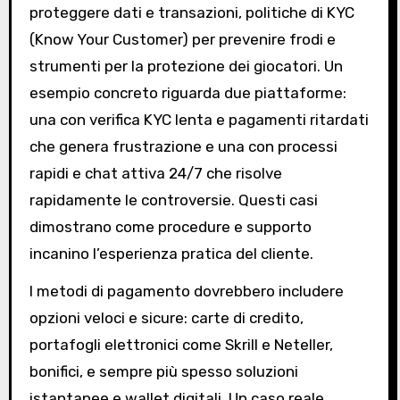
proteggere dati e transazioni, politiche di KYC
(Know Your Customer) per prevenire frodi e
strumenti per la protezione dei giocatori. Un
esempio concreto riguarda due piattaforme:
una con verifica KYC lenta e pagamenti ritardati
che genera frustrazione e una con processi
rapidi e chat attiva 24/7 che risolve
rapidamente le controversie. Questi casi
dimostrano come procedure e supporto
incanino l’esperienza pratica del cliente.
I metodi di pagamento dovrebbero includere
opzioni veloci e sicure: carte di credito,
portafogli elettronici come Skrill e Neteller,
bonifici, e sempre più spesso soluzioni
istantanee e wallet digitali. Un caso reale