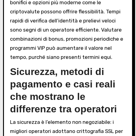
bonifici e opzioni più moderne come le
criptovalute possono offrire flessibilità. Tempi
rapidi di verifica dell’identità e prelievi veloci
sono segni di un operatore efficiente. Valutare
combinazioni di bonus, promozioni periodiche e
programmi VIP può aumentare il valore nel
tempo, purché siano presenti termini equi.
Sicurezza, metodi di
pagamento e casi reali
che mostrano le
differenze tra operatori
La sicurezza è l’elemento non negoziabile: i
migliori operatori adottano crittografia SSL per