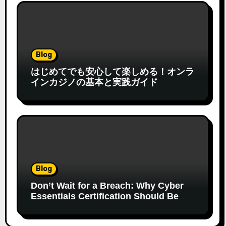
Blog
はじめてでも安心して楽しめる！オンラ
インカジノの基本と実践ガイド
Blog
Don’t Wait for a Breach: Why Cyber
Essentials Certification Should Be
Your First Line of Defence