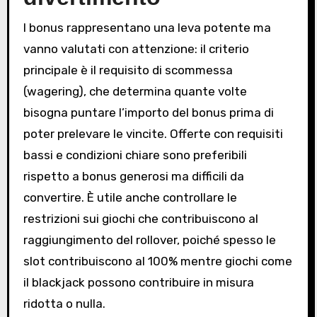
I bonus rappresentano una leva potente ma
vanno valutati con attenzione: il criterio
principale è il requisito di scommessa
(wagering), che determina quante volte
bisogna puntare l’importo del bonus prima di
poter prelevare le vincite. Offerte con requisiti
bassi e condizioni chiare sono preferibili
rispetto a bonus generosi ma difficili da
convertire. È utile anche controllare le
restrizioni sui giochi che contribuiscono al
raggiungimento del rollover, poiché spesso le
slot contribuiscono al 100% mentre giochi come
il blackjack possono contribuire in misura
ridotta o nulla.