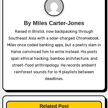
i
g
a
By
Miles Carter-Jones
Raised in Bristol, now backpacking through
t
Southeast Asia with a solar-charged Chromebook.
i
Miles once coded banking apps, but a poetry slam in
o
Hanoi convinced him to write instead. His posts
span ethical hacking, bamboo architecture, and
n
street-food anthropology. He records ambient
rainforest sounds for lo-fi playlists between
deadlines.
Related Post