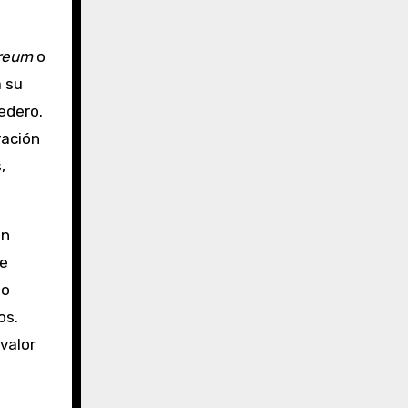
reum
o
a su
edero.
ración
,
un
de
bo
os.
valor