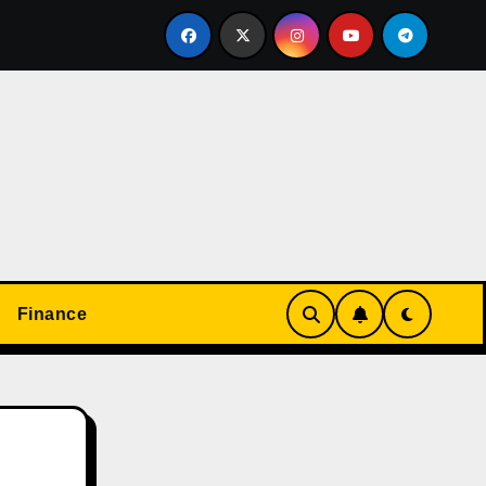
心して楽しめる！オンラインカジノの基本と実践ガイド
Finance