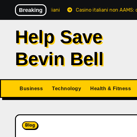
Skip
giocatori italiani
Breaking
Casino italiani non AAMS: cosa sape
to
content
Help Save
Bevin Bell
Business
Technology
Health & Fitness
Blog