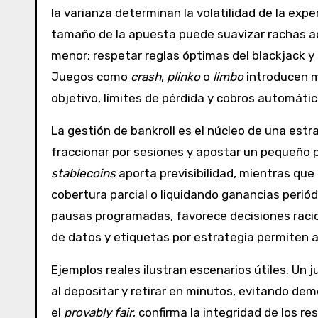
la varianza determinan la volatilidad de la exper
tamaño de la apuesta puede suavizar rachas adve
menor; respetar reglas óptimas del blackjack y 
Juegos como
crash
,
plinko
o
limbo
introducen m
objetivo, límites de pérdida y cobros automátic
La gestión de bankroll es el núcleo de una est
fraccionar por sesiones y apostar un pequeño po
stablecoins
aporta previsibilidad, mientras que
cobertura parcial o liquidando ganancias periód
pausas programadas, favorece decisiones racio
de datos y etiquetas por estrategia permiten an
Ejemplos reales ilustran escenarios útiles. Un
al depositar y retirar en minutos, evitando dem
el
provably fair
, confirma la integridad de los r