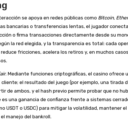
ng
nteracción se apoya en redes públicas como
Bitcoin
,
Ethe
tas bancarias o transferencias lentas, el jugador conect
cción o firma transacciones directamente desde su mon
gún la red elegida, y la transparencia es total: cada ope
 reduce fricciones, acelera los retiros y, en muchos casos
sos.
air
. Mediante funciones criptográficas, el casino ofrece 
 cliente; el resultado del juego (por ejemplo, una tirada 
artir de ambos, y el hash previo permite probar que no hu
e es una ganancia de confianza frente a sistemas cerrad
o USDT o USDC) para mitigar la volatilidad, mantener el 
el manejo del bankroll.