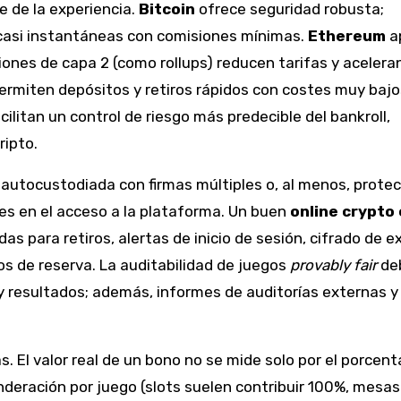
e de la experiencia.
Bitcoin
ofrece seguridad robusta;
 casi instantáneas con comisiones mínimas.
Ethereum
a
iones de capa 2 (como rollups) reducen tarifas y acelera
ermiten depósitos y retiros rápidos con costes muy bajo
cilitan un control de riesgo más predecible del bankroll,
ripto.
autocustodiada con firmas múltiples o, al menos, prote
res en el acceso a la plataforma. Un buen
online crypto
as para retiros, alertas de inicio de sesión, cifrado de 
s de reserva. La auditabilidad de juegos
provably fair
de
s y resultados; además, informes de auditorías externas y
s. El valor real de un bono no se mide solo por el porcent
nderación por juego (slots suelen contribuir 100%, mesas