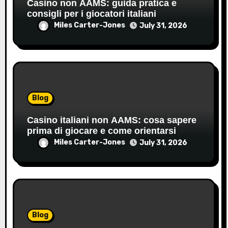
Casino non AAMS: guida pratica e
consigli per i giocatori italiani
Miles Carter-Jones
July 31, 2026
Blog
Casino italiani non AAMS: cosa sapere
prima di giocare e come orientarsi
Miles Carter-Jones
July 31, 2026
Blog