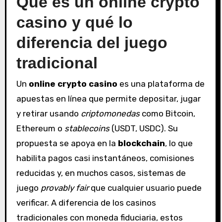
Qué es un online crypto
casino y qué lo
diferencia del juego
tradicional
Un
online crypto casino
es una plataforma de
apuestas en línea que permite depositar, jugar
y retirar usando
criptomonedas
como Bitcoin,
Ethereum o
stablecoins
(USDT, USDC). Su
propuesta se apoya en la
blockchain
, lo que
habilita pagos casi instantáneos, comisiones
reducidas y, en muchos casos, sistemas de
juego
provably fair
que cualquier usuario puede
verificar. A diferencia de los casinos
tradicionales con moneda fiduciaria, estos