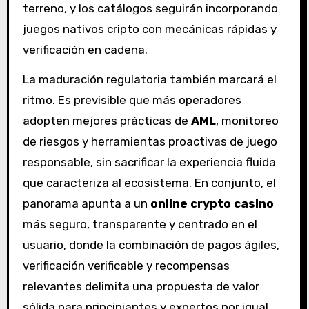
terreno, y los catálogos seguirán incorporando
juegos nativos cripto con mecánicas rápidas y
verificación en cadena.
La maduración regulatoria también marcará el
ritmo. Es previsible que más operadores
adopten mejores prácticas de
AML
, monitoreo
de riesgos y herramientas proactivas de juego
responsable, sin sacrificar la experiencia fluida
que caracteriza al ecosistema. En conjunto, el
panorama apunta a un
online crypto casino
más seguro, transparente y centrado en el
usuario, donde la combinación de pagos ágiles,
verificación verificable y recompensas
relevantes delimita una propuesta de valor
sólida para principiantes y expertos por igual.