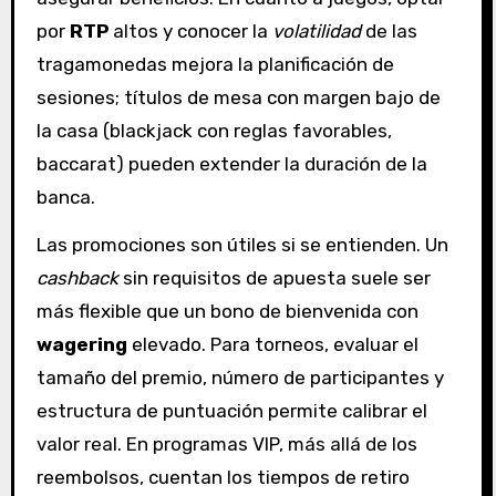
por
RTP
altos y conocer la
volatilidad
de las
tragamonedas mejora la planificación de
sesiones; títulos de mesa con margen bajo de
la casa (blackjack con reglas favorables,
baccarat) pueden extender la duración de la
banca.
Las promociones son útiles si se entienden. Un
cashback
sin requisitos de apuesta suele ser
más flexible que un bono de bienvenida con
wagering
elevado. Para torneos, evaluar el
tamaño del premio, número de participantes y
estructura de puntuación permite calibrar el
valor real. En programas VIP, más allá de los
reembolsos, cuentan los tiempos de retiro