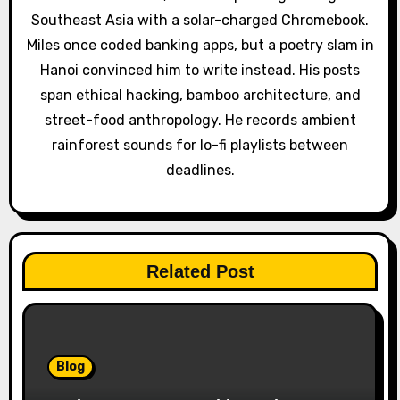
i
Southeast Asia with a solar-charged Chromebook.
o
Miles once coded banking apps, but a poetry slam in
Hanoi convinced him to write instead. His posts
n
span ethical hacking, bamboo architecture, and
street-food anthropology. He records ambient
rainforest sounds for lo-fi playlists between
deadlines.
Related Post
Blog