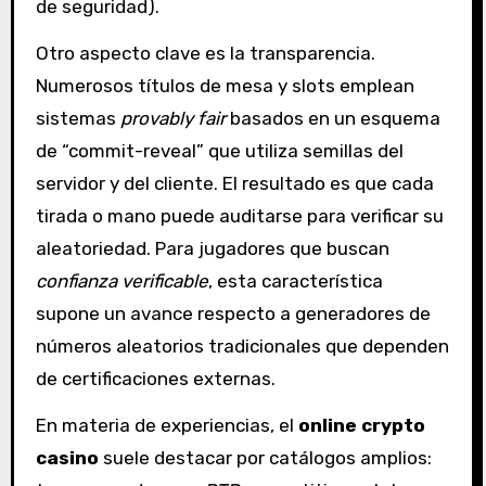
de seguridad).
Otro aspecto clave es la transparencia.
Numerosos títulos de mesa y slots emplean
sistemas
provably fair
basados en un esquema
de “commit-reveal” que utiliza semillas del
servidor y del cliente. El resultado es que cada
tirada o mano puede auditarse para verificar su
aleatoriedad. Para jugadores que buscan
confianza verificable
, esta característica
supone un avance respecto a generadores de
números aleatorios tradicionales que dependen
de certificaciones externas.
En materia de experiencias, el
online crypto
casino
suele destacar por catálogos amplios: