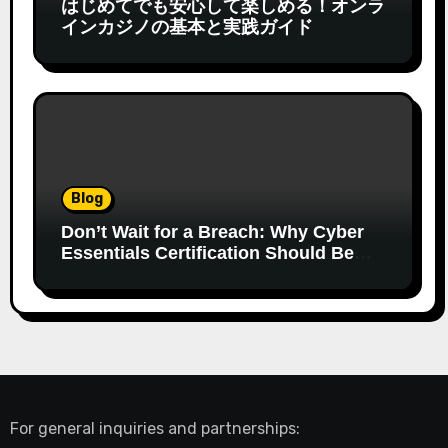
はじめてでも安心して楽しめる！オンラ
インカジノの基本と実践ガイド
Blog
Don’t Wait for a Breach: Why Cyber
Essentials Certification Should Be
Your First Line of Defence
For general inquiries and partnerships: