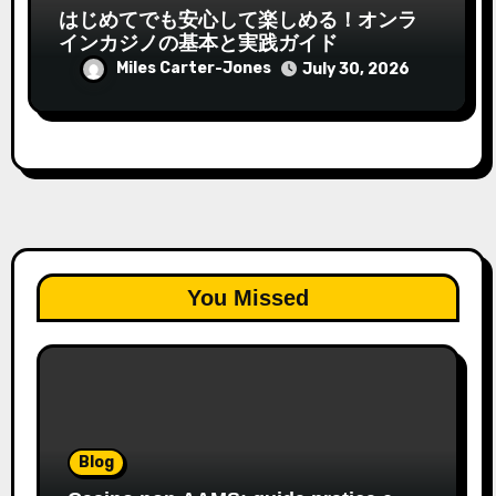
はじめてでも安心して楽しめる！オンラ
インカジノの基本と実践ガイド
Miles Carter-Jones
July 30, 2026
You Missed
Blog