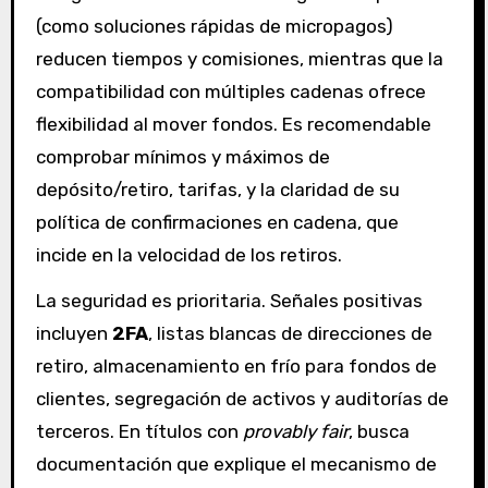
(como soluciones rápidas de micropagos)
reducen tiempos y comisiones, mientras que la
compatibilidad con múltiples cadenas ofrece
flexibilidad al mover fondos. Es recomendable
comprobar mínimos y máximos de
depósito/retiro, tarifas, y la claridad de su
política de confirmaciones en cadena, que
incide en la velocidad de los retiros.
La seguridad es prioritaria. Señales positivas
incluyen
2FA
, listas blancas de direcciones de
retiro, almacenamiento en frío para fondos de
clientes, segregación de activos y auditorías de
terceros. En títulos con
provably fair
, busca
documentación que explique el mecanismo de