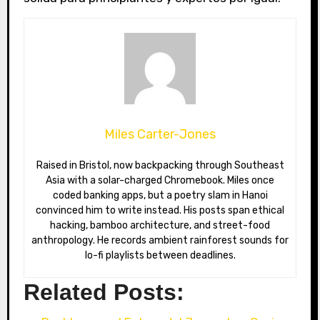
Miles Carter-Jones
Raised in Bristol, now backpacking through Southeast
Asia with a solar-charged Chromebook. Miles once
coded banking apps, but a poetry slam in Hanoi
convinced him to write instead. His posts span ethical
hacking, bamboo architecture, and street-food
anthropology. He records ambient rainforest sounds for
lo-fi playlists between deadlines.
Related Posts: