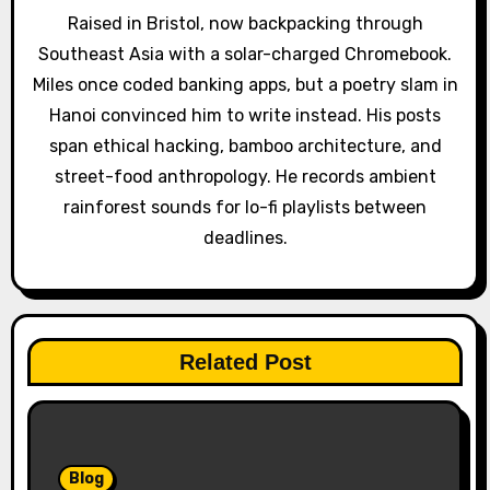
Raised in Bristol, now backpacking through
t
Southeast Asia with a solar-charged Chromebook.
i
Miles once coded banking apps, but a poetry slam in
o
Hanoi convinced him to write instead. His posts
span ethical hacking, bamboo architecture, and
n
street-food anthropology. He records ambient
rainforest sounds for lo-fi playlists between
deadlines.
Related Post
Blog