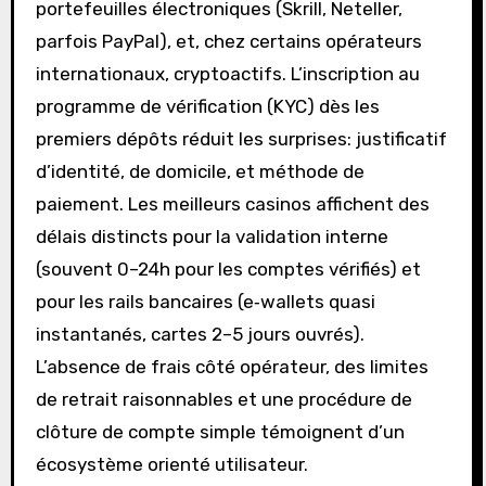
portefeuilles électroniques (Skrill, Neteller,
parfois PayPal), et, chez certains opérateurs
internationaux, cryptoactifs. L’inscription au
programme de vérification (KYC) dès les
premiers dépôts réduit les surprises: justificatif
d’identité, de domicile, et méthode de
paiement. Les meilleurs casinos affichent des
délais distincts pour la validation interne
(souvent 0–24h pour les comptes vérifiés) et
pour les rails bancaires (e‑wallets quasi
instantanés, cartes 2–5 jours ouvrés).
L’absence de frais côté opérateur, des limites
de retrait raisonnables et une procédure de
clôture de compte simple témoignent d’un
écosystème orienté utilisateur.