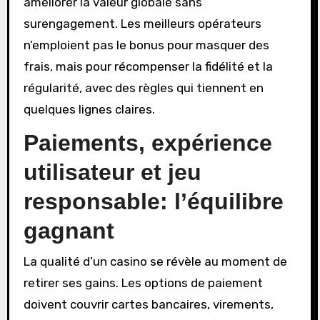
améliorer la valeur globale sans
surengagement. Les meilleurs opérateurs
n’emploient pas le bonus pour masquer des
frais, mais pour récompenser la fidélité et la
régularité, avec des règles qui tiennent en
quelques lignes claires.
Paiements, expérience
utilisateur et jeu
responsable: l’équilibre
gagnant
La qualité d’un casino se révèle au moment de
retirer ses gains. Les options de paiement
doivent couvrir cartes bancaires, virements,