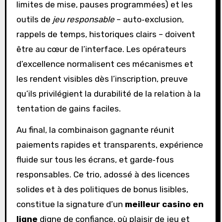
limites de mise, pauses programmées) et les
outils de
jeu responsable
– auto‑exclusion,
rappels de temps, historiques clairs – doivent
être au cœur de l’interface. Les opérateurs
d’excellence normalisent ces mécanismes et
les rendent visibles dès l’inscription, preuve
qu’ils privilégient la durabilité de la relation à la
tentation de gains faciles.
Au final, la combinaison gagnante réunit
paiements rapides et transparents, expérience
fluide sur tous les écrans, et garde‑fous
responsables. Ce trio, adossé à des licences
solides et à des politiques de bonus lisibles,
constitue la signature d’un
meilleur casino en
ligne
digne de confiance, où plaisir de jeu et