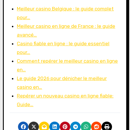
Meilleur casino Belgique : le guide complet
pour…
Meilleur casino en ligne de France : le guide
avancé…
Casino fiable en ligne : le guide essentiel
pour…
Comment repérer le meilleur casino en ligne
en…
Le guide 2026 pour dénicher le meilleur
casino en…
Repérer un nouveau casino en ligne fiable:
Guide…