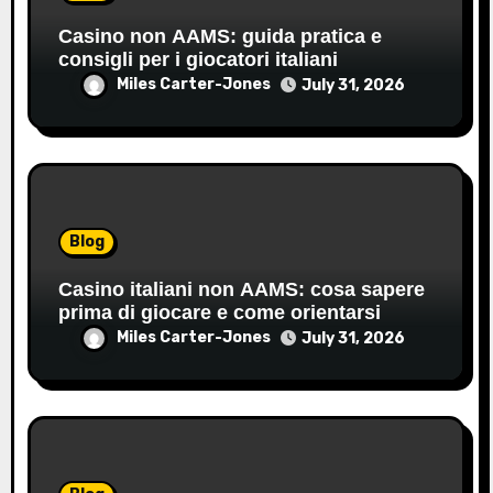
Casino non AAMS: guida pratica e
consigli per i giocatori italiani
Miles Carter-Jones
July 31, 2026
Blog
Casino italiani non AAMS: cosa sapere
prima di giocare e come orientarsi
Miles Carter-Jones
July 31, 2026