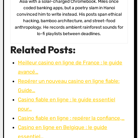
Asia with a solar-charged Chromebook. Miles once
coded banking apps, but a poetry slam in Hanoi
convinced him to write instead. His posts span ethical
hacking, bamboo architecture, and street-food
anthropology. He records ambient rainforest sounds for
lo-fi playlists between deadlines.
Related Posts:
Meilleur casino en ligne de France : le guide
avancé…
Repérer un nouveau casino en ligne fiable:
Guide…
Casino fiable en ligne : le guide essentiel
pour…
Casino fiable en ligne : repérer la confiance,…
Casino en ligne en Belgique : le guide
essentiel…