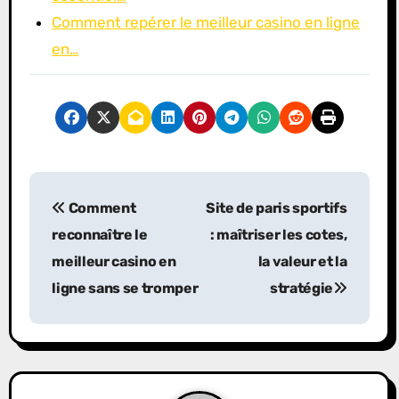
Comment repérer le meilleur casino en ligne
en…
P
Comment
Site de paris sportifs
o
reconnaître le
: maîtriser les cotes,
s
meilleur casino en
la valeur et la
ligne sans se tromper
stratégie
t
n
a