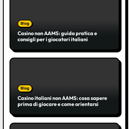
Blog
Casino non AAMS: guida pratica e
consigli per i giocatori italiani
Blog
Casino italiani non AAMS: cosa sapere
prima di giocare e come orientarsi