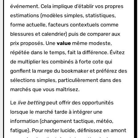
événement. Cela implique d’établir vos propres
estimations (modèles simples, statistiques,
forme actuelle, facteurs contextuels comme
blessures et calendrier) puis de comparer aux
prix proposés. Une
value
même modeste,
répétée dans le temps, fait la différence. Évitez
de multiplier les combinés à forte cote qui
gonflent la marge du bookmaker et préférez des
sélections simples, particulièrement dans des
marchés que vous maîtrisez.
Le
live betting
peut offrir des opportunités
lorsque le marché tarde à intégrer une
information (changement tactique, météo,
fatigue). Pour rester lucide, définissez en amont