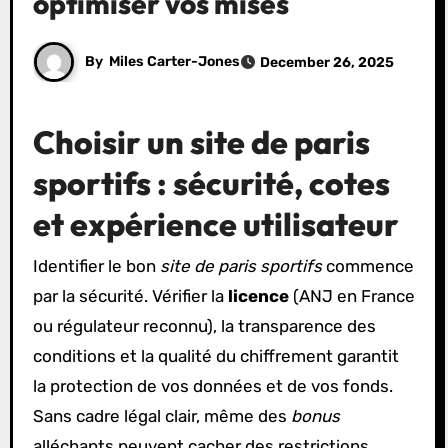
optimiser vos mises
By
Miles Carter-Jones
December 26, 2025
Choisir un site de paris
sportifs : sécurité, cotes
et expérience utilisateur
Identifier le bon
site de paris sportifs
commence
par la sécurité. Vérifier la
licence
(ANJ en France
ou régulateur reconnu), la transparence des
conditions et la qualité du chiffrement garantit
la protection de vos données et de vos fonds.
Sans cadre légal clair, même des
bonus
alléchants peuvent cacher des restrictions