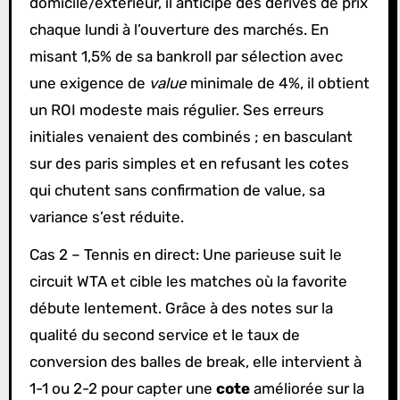
domicile/extérieur, il anticipe des dérives de prix
chaque lundi à l’ouverture des marchés. En
misant 1,5% de sa bankroll par sélection avec
une exigence de
value
minimale de 4%, il obtient
un ROI modeste mais régulier. Ses erreurs
initiales venaient des combinés ; en basculant
sur des paris simples et en refusant les cotes
qui chutent sans confirmation de value, sa
variance s’est réduite.
Cas 2 – Tennis en direct: Une parieuse suit le
circuit WTA et cible les matches où la favorite
débute lentement. Grâce à des notes sur la
qualité du second service et le taux de
conversion des balles de break, elle intervient à
1-1 ou 2-2 pour capter une
cote
améliorée sur la