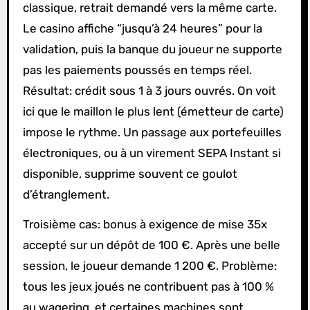
classique, retrait demandé vers la même carte.
Le casino affiche “jusqu’à 24 heures” pour la
validation, puis la banque du joueur ne supporte
pas les paiements poussés en temps réel.
Résultat: crédit sous 1 à 3 jours ouvrés. On voit
ici que le maillon le plus lent (émetteur de carte)
impose le rythme. Un passage aux portefeuilles
électroniques, ou à un virement SEPA Instant si
disponible, supprime souvent ce goulot
d’étranglement.
Troisième cas: bonus à exigence de mise 35x
accepté sur un dépôt de 100 €. Après une belle
session, le joueur demande 1 200 €. Problème:
tous les jeux joués ne contribuent pas à 100 %
au wagering, et certaines machines sont