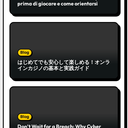
prima di giocare e come orientarsi
Blog
はじめてでも安心して楽しめる！オンラ
インカジノの基本と実践ガイド
Blog
Don’t Wait for a Breach: Why Cyber