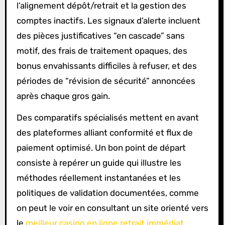
l’alignement dépôt/retrait et la gestion des
comptes inactifs. Les signaux d’alerte incluent
des pièces justificatives “en cascade” sans
motif, des frais de traitement opaques, des
bonus envahissants difficiles à refuser, et des
périodes de “révision de sécurité” annoncées
après chaque gros gain.
Des comparatifs spécialisés mettent en avant
des plateformes alliant conformité et flux de
paiement optimisé. Un bon point de départ
consiste à repérer un guide qui illustre les
méthodes réellement instantanées et les
politiques de validation documentées, comme
on peut le voir en consultant un site orienté vers
le
meilleur casino en ligne retrait immédiat
.