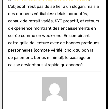
L’objectif n’est pas de se fier à un slogan, mais à
des données vérifiables: délais horodatés,
canaux de retrait variés, KYC proactif, et retours
d’expérience montrant des encaissements en
soirée comme en week-end. En combinant
cette grille de lecture avec de bonnes pratiques
personnelles (compte vérifié, choix du bon rail
de paiement, bonus minimal), le passage en
caisse devient aussi rapide qu’annoncé.