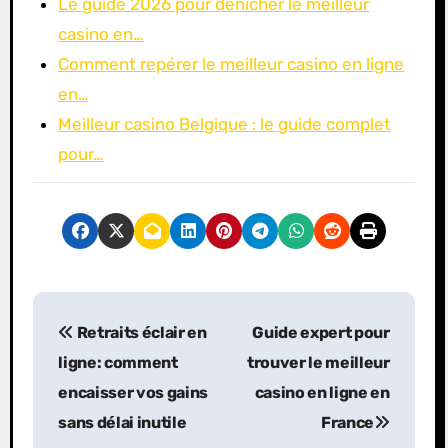
Le guide 2026 pour dénicher le meilleur
casino en…
Comment repérer le meilleur casino en ligne
en…
Meilleur casino Belgique : le guide complet
pour…
P
Retraits éclair en
Guide expert pour
o
ligne: comment
trouver le meilleur
s
encaisser vos gains
casino en ligne en
sans délai inutile
France
t