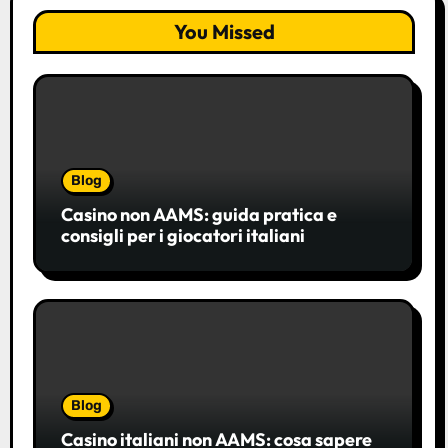
You Missed
Blog
Casino non AAMS: guida pratica e
consigli per i giocatori italiani
Blog
Casino italiani non AAMS: cosa sapere