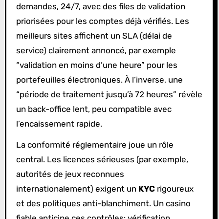
demandes, 24/7, avec des files de validation
priorisées pour les comptes déjà vérifiés. Les
meilleurs sites affichent un SLA (délai de
service) clairement annoncé, par exemple
“validation en moins d’une heure” pour les
portefeuilles électroniques. À l’inverse, une
“période de traitement jusqu’à 72 heures” révèle
un back-office lent, peu compatible avec
l’encaissement rapide.
La conformité réglementaire joue un rôle
central. Les licences sérieuses (par exemple,
autorités de jeux reconnues
internationalement) exigent un
KYC
rigoureux
et des politiques anti-blanchiment. Un casino
fiable anticipe ces contrôles: vérification