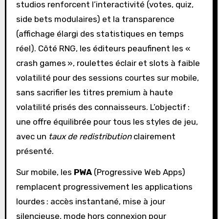
studios renforcent l’interactivité (votes, quiz,
side bets modulaires) et la transparence
(affichage élargi des statistiques en temps
réel). Côté RNG, les éditeurs peaufinent les «
crash games », roulettes éclair et slots à faible
volatilité pour des sessions courtes sur mobile,
sans sacrifier les titres premium à haute
volatilité prisés des connaisseurs. L’objectif :
une offre équilibrée pour tous les styles de jeu,
avec un
taux de redistribution
clairement
présenté.
Sur mobile, les
PWA
(Progressive Web Apps)
remplacent progressivement les applications
lourdes : accès instantané, mise à jour
silencieuse, mode hors connexion pour