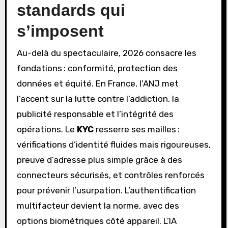
standards qui
s’imposent
Au-delà du spectaculaire, 2026 consacre les
fondations : conformité, protection des
données et équité. En France, l’ANJ met
l’accent sur la lutte contre l’addiction, la
publicité responsable et l’intégrité des
opérations. Le
KYC
resserre ses mailles :
vérifications d’identité fluides mais rigoureuses,
preuve d’adresse plus simple grâce à des
connecteurs sécurisés, et contrôles renforcés
pour prévenir l’usurpation. L’authentification
multifacteur devient la norme, avec des
options biométriques côté appareil. L’IA