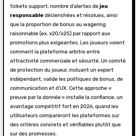
tickets support, nombre d’alertes de
jeu
responsable
déclenchées et résolues, ainsi
que la proportion de bonus au wagering
raisonnable (ex. x20/x25) par rapport aux
promotions plus exigeantes. Les joueurs voient
comment la plateforme arbitre entre
attractivité commerciale et sécurité. Un comité
de protection du joueur, incluant un expert
indépendant, valide les politiques de bonus, de
communication et d’UX. Cette approche «
preuve par la donnée » installe la confiance, un
avantage compétitif fort en 2026, quand les
utilisateurs compareront les plateformes sur
des critères concrets et vérifiables plutôt que
sur des promesses.