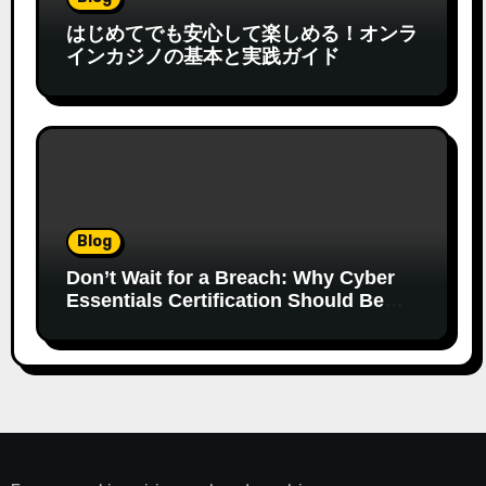
はじめてでも安心して楽しめる！オンラ
インカジノの基本と実践ガイド
Blog
Don’t Wait for a Breach: Why Cyber
Essentials Certification Should Be
Your First Line of Defence