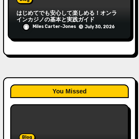
はじめてでも安心して楽しめる！オンラ
インカジノの基本と実践ガイド
Miles Carter-Jones
July 30, 2026
You Missed
Blog