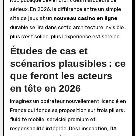
RSE publique deviendront des marqueurs de
sérieux. En 2026, la différence entre un simple
site de jeux et un
nouveau casino en ligne
durable se lira dans cette architecture invisible :
plus c’est solide, plus l’expérience est sereine.
Études de cas et
scénarios plausibles : ce
que feront les acteurs
en tête en 2026
Imaginez un opérateur nouvellement licencié en
France qui fonde sa proposition sur trois piliers :
fluidité mobile, serviciel premium et
responsabilité intégrée. Dès l’inscription, l’IA