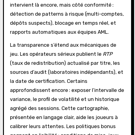
intervient là encore, mais côté conformité :
détection de patterns à risque (multi-comptes,
dépôts suspects), blocage en temps réel, et
rapports automatiques aux équipes AML.
La transparence s’étend aux mécaniques de
jeu. Les opérateurs sérieux publient le
RTP
(taux de redistribution) actualisé par titre, les
sources d’audit (laboratoires indépendants), et
la date de certification. Certains
approfondissent encore : exposer l’intervalle de
variance, le profil de volatilité et un historique
agrégé des sessions. Cette cartographie,
présentée en langage clair, aide les joueurs à
calibrer leurs attentes. Les politiques bonus