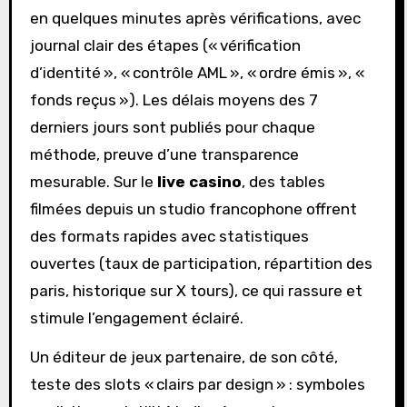
en quelques minutes après vérifications, avec
journal clair des étapes (« vérification
d’identité », « contrôle AML », « ordre émis », «
fonds reçus »). Les délais moyens des 7
derniers jours sont publiés pour chaque
méthode, preuve d’une transparence
mesurable. Sur le
live casino
, des tables
filmées depuis un studio francophone offrent
des formats rapides avec statistiques
ouvertes (taux de participation, répartition des
paris, historique sur X tours), ce qui rassure et
stimule l’engagement éclairé.
Un éditeur de jeux partenaire, de son côté,
teste des slots « clairs par design » : symboles