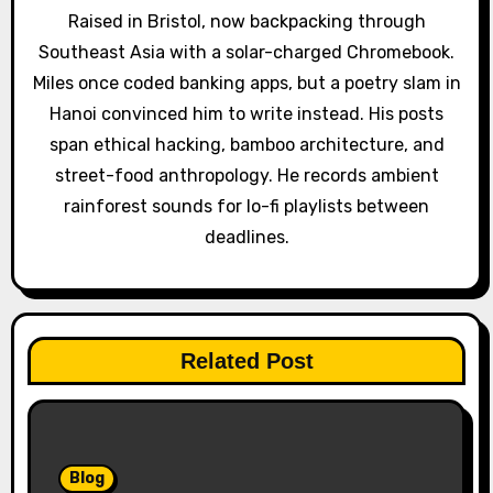
Raised in Bristol, now backpacking through
i
Southeast Asia with a solar-charged Chromebook.
o
Miles once coded banking apps, but a poetry slam in
Hanoi convinced him to write instead. His posts
n
span ethical hacking, bamboo architecture, and
street-food anthropology. He records ambient
rainforest sounds for lo-fi playlists between
deadlines.
Related Post
Blog