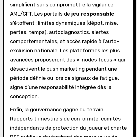
simplifient sans compromettre la vigilance
AML/CFT. Les portails de
jeu responsable
s’étoffent : limites dynamiques (dépot, mise,
pertes, temps), autodiagnostics, alertes
comportementales, et accès rapide à l’auto-
exclusion nationale. Les plateformes les plus
avancées proposeront des « modes focus » qui
désactivent le push marketing pendant une
période définie ou lors de signaux de fatigue,
signe d’une responsabilité intégrée dès la
conception.
Enfin, la gouvernance gagne du terrain.
Rapports trimestriels de conformité, comités
indépendants de protection du joueur et charte