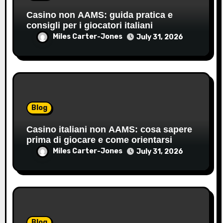
Casino non AAMS: guida pratica e
consigli per i giocatori italiani
Miles Carter-Jones
July 31, 2026
Blog
Casino italiani non AAMS: cosa sapere
prima di giocare e come orientarsi
Miles Carter-Jones
July 31, 2026
Blog