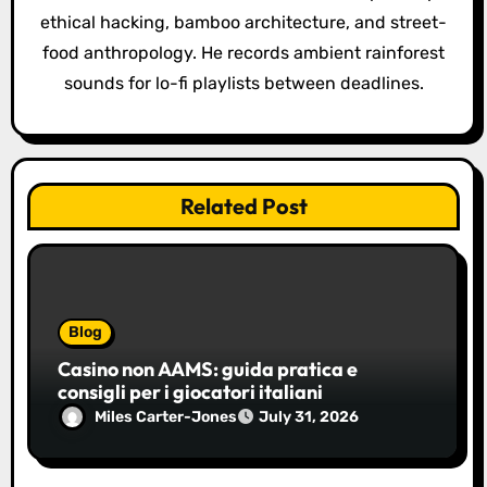
n
ethical hacking, bamboo architecture, and street-
food anthropology. He records ambient rainforest
sounds for lo-fi playlists between deadlines.
Related Post
Blog
Casino non AAMS: guida pratica e
consigli per i giocatori italiani
Miles Carter-Jones
July 31, 2026