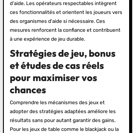
d'aide. Les opérateurs respectables intègrent
ces fonctionnalités et orientent les joueurs vers
des organismes d'aide si nécessaire. Ces
mesures renforcent la confiance et contribuent
à une expérience de jeu durable.
Stratégies de jeu, bonus
et études de cas réels
pour maximiser vos
chances
Comprendre les mécanismes des jeux et
adopter des stratégies adaptées améliore les
résultats sans pour autant garantir des gains.
Pour les jeux de table comme le blackjack ou la