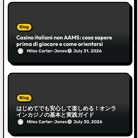
Blog
Casino italiani non AAMS: cosa sapere
prima di giocare e come orientarsi
Miles Carter-Jones
July 31, 2026
Blog
はじめてでも安心して楽しめる！オンラ
インカジノの基本と実践ガイド
Miles Carter-Jones
July 30, 2026