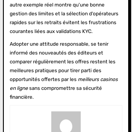
autre exemple réel montre qu'une bonne
gestion des limites et la sélection d'opérateurs
rapides sur les retraits évitent les frustrations
courantes liées aux validations KYC.
Adopter une attitude responsable, se tenir
informé des nouveautés des éditeurs et
comparer régulièrement les offres restent les
meilleures pratiques pour tirer parti des
opportunités offertes par les
meilleurs casinos
en ligne
sans compromettre sa sécurité
financière.