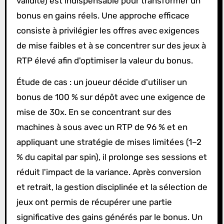
validité) est indispensable pour transformer un
bonus en gains réels. Une approche efficace
consiste à privilégier les offres avec exigences
de mise faibles et à se concentrer sur des jeux à
RTP élevé afin d'optimiser la valeur du bonus.
Étude de cas : un joueur décide d'utiliser un
bonus de 100 % sur dépôt avec une exigence de
mise de 30x. En se concentrant sur des
machines à sous avec un RTP de 96 % et en
appliquant une stratégie de mises limitées (1–2
% du capital par spin), il prolonge ses sessions et
réduit l'impact de la variance. Après conversion
et retrait, la gestion disciplinée et la sélection de
jeux ont permis de récupérer une partie
significative des gains générés par le bonus. Un