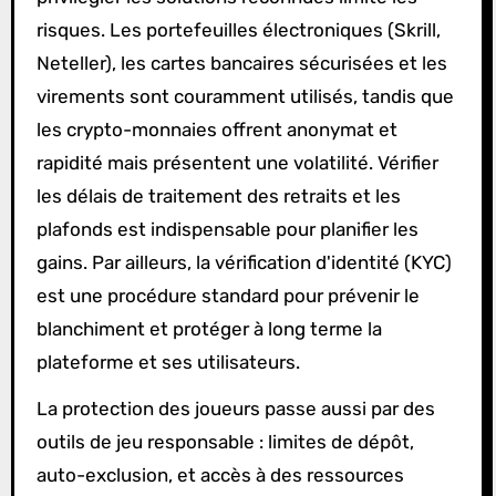
risques. Les portefeuilles électroniques (Skrill,
Neteller), les cartes bancaires sécurisées et les
virements sont couramment utilisés, tandis que
les crypto-monnaies offrent anonymat et
rapidité mais présentent une volatilité. Vérifier
les délais de traitement des retraits et les
plafonds est indispensable pour planifier les
gains. Par ailleurs, la vérification d'identité (KYC)
est une procédure standard pour prévenir le
blanchiment et protéger à long terme la
plateforme et ses utilisateurs.
La protection des joueurs passe aussi par des
outils de jeu responsable : limites de dépôt,
auto-exclusion, et accès à des ressources