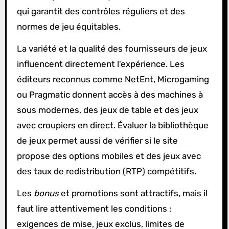
qui garantit des contrôles réguliers et des
normes de jeu équitables.
La variété et la qualité des fournisseurs de jeux
influencent directement l'expérience. Les
éditeurs reconnus comme NetEnt, Microgaming
ou Pragmatic donnent accès à des machines à
sous modernes, des jeux de table et des jeux
avec croupiers en direct. Évaluer la bibliothèque
de jeux permet aussi de vérifier si le site
propose des options mobiles et des jeux avec
des taux de redistribution (RTP) compétitifs.
Les
bonus
et promotions sont attractifs, mais il
faut lire attentivement les conditions :
exigences de mise, jeux exclus, limites de