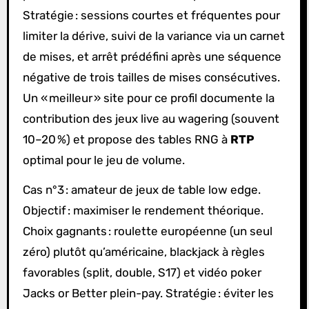
Stratégie : sessions courtes et fréquentes pour
limiter la dérive, suivi de la variance via un carnet
de mises, et arrêt prédéfini après une séquence
négative de trois tailles de mises consécutives.
Un « meilleur » site pour ce profil documente la
contribution des jeux live au wagering (souvent
10–20 %) et propose des tables RNG à
RTP
optimal pour le jeu de volume.
Cas n°3 : amateur de jeux de table low edge.
Objectif : maximiser le rendement théorique.
Choix gagnants : roulette européenne (un seul
zéro) plutôt qu’américaine, blackjack à règles
favorables (split, double, S17) et vidéo poker
Jacks or Better plein-pay. Stratégie : éviter les