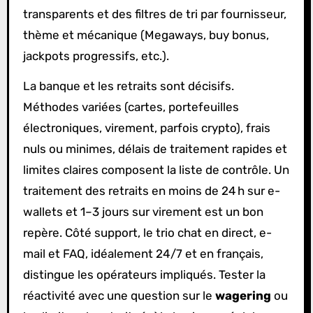
transparents et des filtres de tri par fournisseur,
thème et mécanique (Megaways, buy bonus,
jackpots progressifs, etc.).
La banque et les retraits sont décisifs.
Méthodes variées (cartes, portefeuilles
électroniques, virement, parfois crypto), frais
nuls ou minimes, délais de traitement rapides et
limites claires composent la liste de contrôle. Un
traitement des retraits en moins de 24 h sur e-
wallets et 1–3 jours sur virement est un bon
repère. Côté support, le trio chat en direct, e-
mail et FAQ, idéalement 24/7 et en français,
distingue les opérateurs impliqués. Tester la
réactivité avec une question sur le
wagering
ou