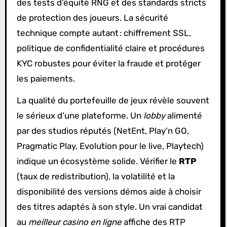
des tests d’équité RNG et des standards stricts
de protection des joueurs. La sécurité
technique compte autant : chiffrement SSL,
politique de confidentialité claire et procédures
KYC robustes pour éviter la fraude et protéger
les paiements.
La qualité du portefeuille de jeux révèle souvent
le sérieux d’une plateforme. Un
lobby
alimenté
par des studios réputés (NetEnt, Play’n GO,
Pragmatic Play, Evolution pour le live, Playtech)
indique un écosystème solide. Vérifier le
RTP
(taux de redistribution), la volatilité et la
disponibilité des versions démos aide à choisir
des titres adaptés à son style. Un vrai candidat
au
meilleur casino en ligne
affiche des RTP