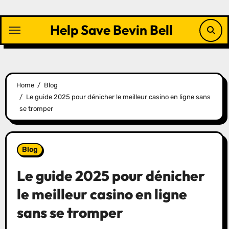
Skip
to
Help Save Bevin Bell
content
Home
Blog
Le guide 2025 pour dénicher le meilleur casino en ligne sans
se tromper
Blog
Le guide 2025 pour dénicher
le meilleur casino en ligne
sans se tromper