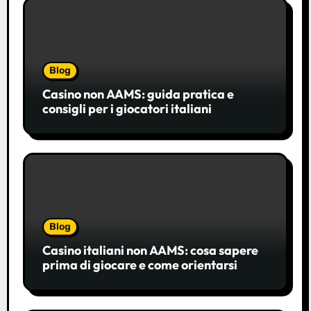
Blog
Casino non AAMS: guida pratica e
consigli per i giocatori italiani
Blog
Casino italiani non AAMS: cosa sapere
prima di giocare e come orientarsi