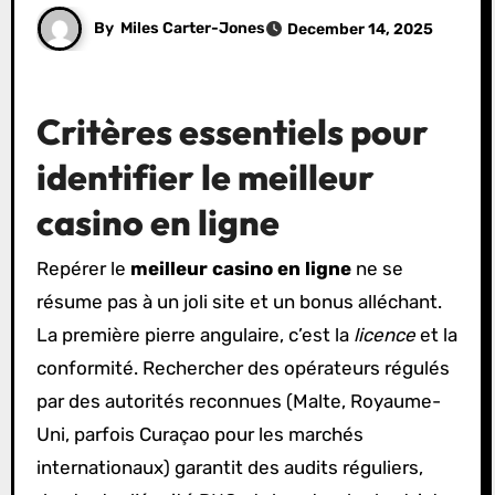
By
Miles Carter-Jones
December 14, 2025
Critères essentiels pour
identifier le meilleur
casino en ligne
Repérer le
meilleur casino en ligne
ne se
résume pas à un joli site et un bonus alléchant.
La première pierre angulaire, c’est la
licence
et la
conformité. Rechercher des opérateurs régulés
par des autorités reconnues (Malte, Royaume-
Uni, parfois Curaçao pour les marchés
internationaux) garantit des audits réguliers,