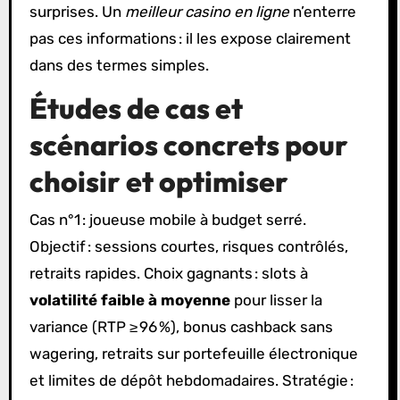
surprises. Un
meilleur casino en ligne
n’enterre
pas ces informations : il les expose clairement
dans des termes simples.
Études de cas et
scénarios concrets pour
choisir et optimiser
Cas n°1 : joueuse mobile à budget serré.
Objectif : sessions courtes, risques contrôlés,
retraits rapides. Choix gagnants : slots à
volatilité faible à moyenne
pour lisser la
variance (RTP ≥ 96 %), bonus cashback sans
wagering, retraits sur portefeuille électronique
et limites de dépôt hebdomadaires. Stratégie :