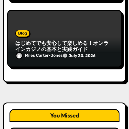
Blog
はじめてでも安心して楽しめる！オンラ
インカジノの基本と実践ガイド
Miles Carter-Jones
July 30, 2026
You Missed