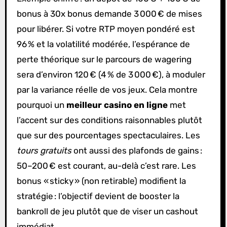
bonus à 30x bonus demande 3 000 € de mises
pour libérer. Si votre RTP moyen pondéré est
96 % et la volatilité modérée, l’espérance de
perte théorique sur le parcours de wagering
sera d’environ 120 € (4 % de 3 000 €), à moduler
par la variance réelle de vos jeux. Cela montre
pourquoi un
meilleur casino en ligne
met
l’accent sur des conditions raisonnables plutôt
que sur des pourcentages spectaculaires. Les
tours gratuits
ont aussi des plafonds de gains :
50–200 € est courant, au-delà c’est rare. Les
bonus « sticky » (non retirable) modifient la
stratégie : l’objectif devient de booster la
bankroll de jeu plutôt que de viser un cashout
immédiat.