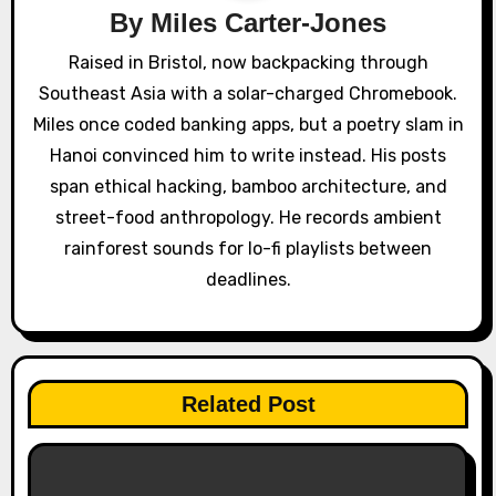
a
By
Miles Carter-Jones
Raised in Bristol, now backpacking through
t
Southeast Asia with a solar-charged Chromebook.
i
Miles once coded banking apps, but a poetry slam in
o
Hanoi convinced him to write instead. His posts
span ethical hacking, bamboo architecture, and
n
street-food anthropology. He records ambient
rainforest sounds for lo-fi playlists between
deadlines.
Related Post