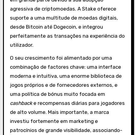
agressiva de criptomoedas. A Stake oferece
suporte a uma multitude de moedas digitais,
desde Bitcoin até Dogecoin, e integrou
perfeitamente as transações na experiência do
utilizador.
O seu crescimento foi alimentado por uma
combinação de factores chave: uma interface
moderna e intuitiva, uma enorme biblioteca de
jogos próprios e de fornecedores externos, e
uma política de bónus muito focada em
cashback
e recompensas diárias para jogadores
de alto volume. Mais importante, a marca
investiu fortemente em marketing e
patrocínios de grande visibilidade, associando-