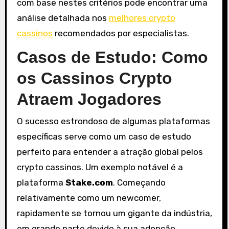
com base nestes critérios pode encontrar uma
análise detalhada nos
melhores crypto
cassinos
recomendados por especialistas.
Casos de Estudo: Como
os Cassinos Crypto
Atraem Jogadores
O sucesso estrondoso de algumas plataformas
específicas serve como um caso de estudo
perfeito para entender a atração global pelos
crypto cassinos. Um exemplo notável é a
plataforma
Stake.com
. Começando
relativamente como um newcomer,
rapidamente se tornou um gigante da indústria,
em grande parte devido à sua adopção