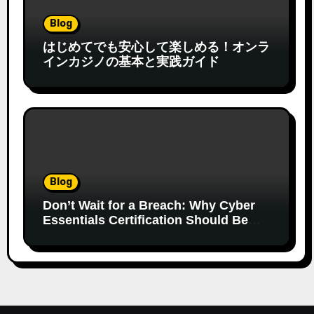
Blog
はじめてでも安心して楽しめる！オンラ
インカジノの基本と実践ガイド
Blog
Don’t Wait for a Breach: Why Cyber
Essentials Certification Should Be
Your First Line of Defence