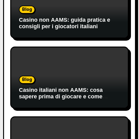
Blog
Casino non AAMS: guida pratica e
consigli per i giocatori italiani
Blog
Casino italiani non AAMS: cosa
sapere prima di giocare e come
orientarsi