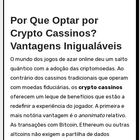
Por Que Optar por
Crypto Cassinos?
Vantagens Inigualáveis
O mundo dos jogos de azar online deu um salto
quântico com a adoção das criptomoedas. Ao
contrário dos cassinos tradicionais que operam
com moedas fiduciárias, os
crypto cassinos
oferecem um leque de benefícios que estão a
redefinir a experiência do jogador. A primeira e
mais notória vantagem é o
anonimato
relativo.
As transações com Bitcoin, Ethereum ou outras
altcoins não exigem a partilha de dados