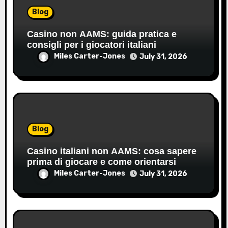
Blog
Casino non AAMS: guida pratica e
consigli per i giocatori italiani
Miles Carter-Jones
July 31, 2026
Blog
Casino italiani non AAMS: cosa sapere
prima di giocare e come orientarsi
Miles Carter-Jones
July 31, 2026