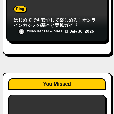
Blog
はじめてでも安心して楽しめる！オンラ
インカジノの基本と実践ガイド
Miles Carter-Jones
July 30, 2026
You Missed