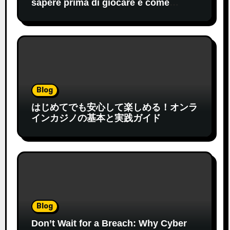
sapere prima di giocare e come
orientarsi
Blog
はじめてでも安心して楽しめる！オンラ
インカジノの基本と実践ガイド
Blog
Don’t Wait for a Breach: Why Cyber