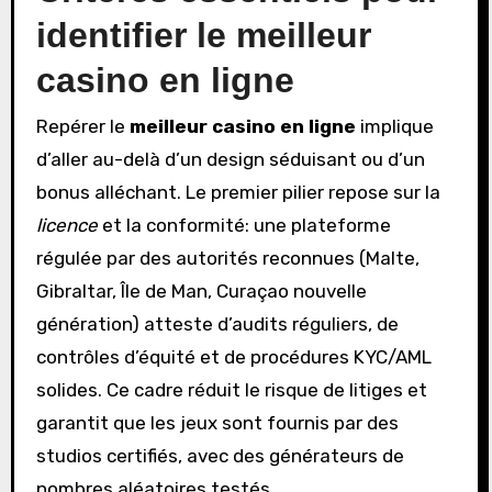
identifier le meilleur
casino en ligne
Repérer le
meilleur casino en ligne
implique
d’aller au-delà d’un design séduisant ou d’un
bonus alléchant. Le premier pilier repose sur la
licence
et la conformité: une plateforme
régulée par des autorités reconnues (Malte,
Gibraltar, Île de Man, Curaçao nouvelle
génération) atteste d’audits réguliers, de
contrôles d’équité et de procédures KYC/AML
solides. Ce cadre réduit le risque de litiges et
garantit que les jeux sont fournis par des
studios certifiés, avec des générateurs de
nombres aléatoires testés.