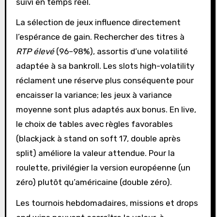
suivi en temps réel.
La sélection de jeux influence directement
l’espérance de gain. Rechercher des titres à
RTP élevé
(96–98%), assortis d’une volatilité
adaptée à sa bankroll. Les slots high-volatility
réclament une réserve plus conséquente pour
encaisser la variance; les jeux à variance
moyenne sont plus adaptés aux bonus. En live,
le choix de tables avec règles favorables
(blackjack à stand on soft 17, double après
split) améliore la valeur attendue. Pour la
roulette, privilégier la version européenne (un
zéro) plutôt qu’américaine (double zéro).
Les tournois hebdomadaires, missions et drops