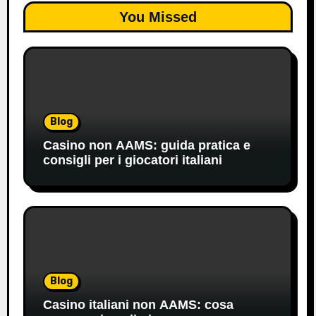
You Missed
Blog
Casino non AAMS: guida pratica e
consigli per i giocatori italiani
Blog
Casino italiani non AAMS: cosa