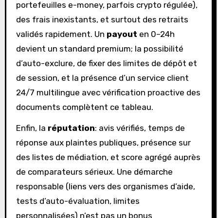
portefeuilles e-money, parfois crypto régulée),
des frais inexistants, et surtout des retraits
validés rapidement. Un
payout
en 0–24h
devient un standard premium; la possibilité
d’auto-exclure, de fixer des limites de dépôt et
de session, et la présence d’un service client
24/7 multilingue avec vérification proactive des
documents complètent ce tableau.
Enfin, la
réputation
: avis vérifiés, temps de
réponse aux plaintes publiques, présence sur
des listes de médiation, et score agrégé auprès
de comparateurs sérieux. Une démarche
responsable (liens vers des organismes d’aide,
tests d’auto-évaluation, limites
personnalisées) n’est pas un bonus