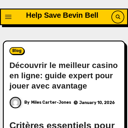
Skip
to
Help Save Bevin Bell
content
Blog
Découvrir le meilleur casino
en ligne: guide expert pour
jouer avec avantage
By
Miles Carter-Jones
January 10, 2026
Critères essentiels pour