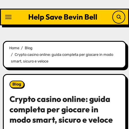
Skip
to
Help Save Bevin Bell
content
Home
Blog
Crypto casino online: guida completa per giocare in modo
smart, sicuro e veloce
Blog
Crypto casino online: guida
completa per giocare in
modo smart, sicuro e veloce