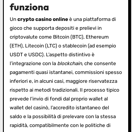
funziona
Un
crypto casino online
è una piattaforma di
gioco che supporta depositi e prelievi in
criptovalute come Bitcoin (BTC), Ethereum
(ETH), Litecoin (LTC) o stablecoin (ad esempio
USDT e USDC). L’aspetto distintivo è
l’integrazione con la
blockchain
, che consente
pagamenti quasi istantanei, commissioni spesso
inferiori e, in alcuni casi, maggiore riservatezza
rispetto ai metodi tradizionali. Il processo tipico
prevede l’invio di fondi dal proprio wallet al
wallet del casinò, l’accredito istantaneo del
saldo e la possibilità di prelevare con la stessa
rapidità, compatibilmente con le politiche di