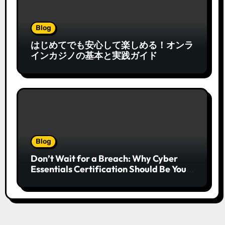
Blog
はじめてでも安心して楽しめる！オンラ
インカジノの基本と実践ガイド
Blog
Don’t Wait for a Breach: Why Cyber
Essentials Certification Should Be Your
First Line of Defence