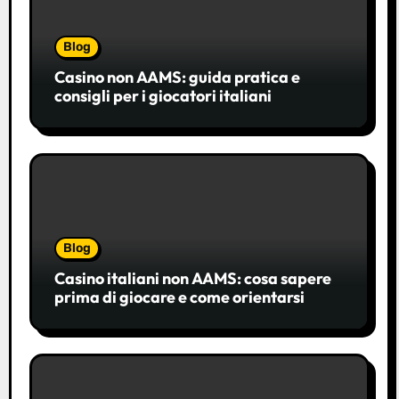
Blog
Casino non AAMS: guida pratica e
consigli per i giocatori italiani
Blog
Casino italiani non AAMS: cosa sapere
prima di giocare e come orientarsi