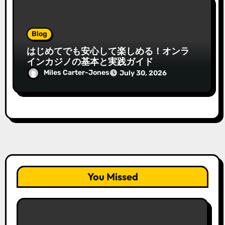
Blog
はじめてでも安心して楽しめる！オンラ
インカジノの基本と実践ガイド
Miles Carter-Jones
July 30, 2026
You Missed