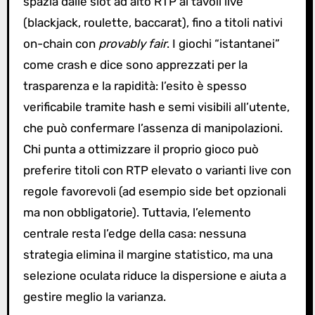
spazia dalle slot ad alto RTP ai tavoli live
(blackjack, roulette, baccarat), fino a titoli nativi
on-chain con
provably fair
. I giochi “istantanei”
come crash e dice sono apprezzati per la
trasparenza e la rapidità: l’esito è spesso
verificabile tramite hash e semi visibili all’utente,
che può confermare l’assenza di manipolazioni.
Chi punta a ottimizzare il proprio gioco può
preferire titoli con RTP elevato o varianti live con
regole favorevoli (ad esempio side bet opzionali
ma non obbligatorie). Tuttavia, l’elemento
centrale resta l’edge della casa: nessuna
strategia elimina il margine statistico, ma una
selezione oculata riduce la dispersione e aiuta a
gestire meglio la varianza.