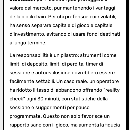
valore dal mercato, pur mantenendo i vantaggi
della blockchain. Per chi preferisce coin volatili,
ha senso separare capitale di gioco e capitale
d’investimento, evitando di usare fondi destinati
a lungo termine.
La responsabilità è un pilastro: strumenti come
limiti di deposito, limiti di perdita, timer di
sessione e autoesclusione dovrebbero essere
facilmente settabili. Un caso reale: un operatore
ha ridotto il tasso di abbandono offrendo “reality
check” ogni 30 minuti, con statistiche della
sessione e suggerimenti per pause
programmate. Questo non solo favorisce un
rapporto sano con il gioco, ma aumenta la fiducia