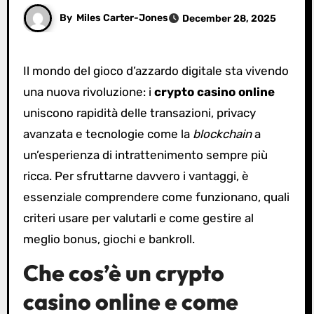
By
Miles Carter-Jones
December 28, 2025
Il mondo del gioco d’azzardo digitale sta vivendo
una nuova rivoluzione: i
crypto casino online
uniscono rapidità delle transazioni, privacy
avanzata e tecnologie come la
blockchain
a
un’esperienza di intrattenimento sempre più
ricca. Per sfruttarne davvero i vantaggi, è
essenziale comprendere come funzionano, quali
criteri usare per valutarli e come gestire al
meglio bonus, giochi e bankroll.
Che cos’è un crypto
casino online e come