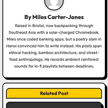
g
a
By
Miles Carter-Jones
t
Raised in Bristol, now backpacking through
Southeast Asia with a solar-charged Chromebook.
i
Miles once coded banking apps, but a poetry slam in
o
Hanoi convinced him to write instead. His posts span
ethical hacking, bamboo architecture, and street-
n
food anthropology. He records ambient rainforest
sounds for lo-fi playlists between deadlines.
Related Post