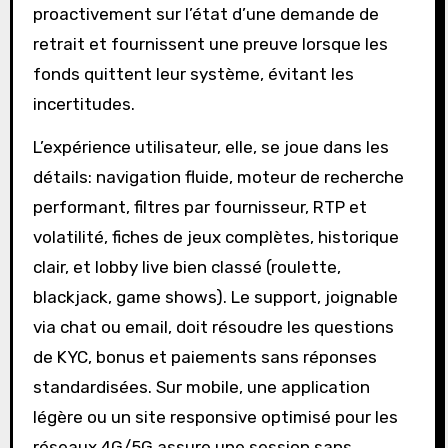
proactivement sur l’état d’une demande de
retrait et fournissent une preuve lorsque les
fonds quittent leur système, évitant les
incertitudes.
L’expérience utilisateur, elle, se joue dans les
détails: navigation fluide, moteur de recherche
performant, filtres par fournisseur, RTP et
volatilité, fiches de jeux complètes, historique
clair, et lobby live bien classé (roulette,
blackjack, game shows). Le support, joignable
via chat ou email, doit résoudre les questions
de KYC, bonus et paiements sans réponses
standardisées. Sur mobile, une application
légère ou un site responsive optimisé pour les
réseaux 4G/5G assure une session sans