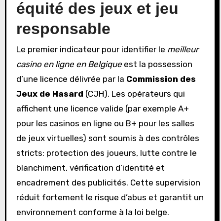
équité des jeux et jeu
responsable
Le premier indicateur pour identifier le
meilleur
casino en ligne en Belgique
est la possession
d’une licence délivrée par la
Commission des
Jeux de Hasard
(CJH). Les opérateurs qui
affichent une licence valide (par exemple A+
pour les casinos en ligne ou B+ pour les salles
de jeux virtuelles) sont soumis à des contrôles
stricts: protection des joueurs, lutte contre le
blanchiment, vérification d’identité et
encadrement des publicités. Cette supervision
réduit fortement le risque d’abus et garantit un
environnement conforme à la loi belge.