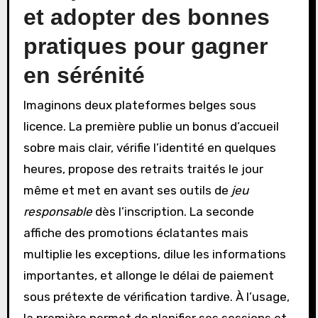
et adopter des bonnes
pratiques pour gagner
en sérénité
Imaginons deux plateformes belges sous
licence. La première publie un bonus d’accueil
sobre mais clair, vérifie l’identité en quelques
heures, propose des retraits traités le jour
même et met en avant ses outils de
jeu
responsable
dès l’inscription. La seconde
affiche des promotions éclatantes mais
multiplie les exceptions, dilue les informations
importantes, et allonge le délai de paiement
sous prétexte de vérification tardive. À l’usage,