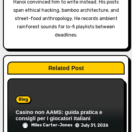
Hanoi convinced him to write instead. His posts
n
span ethical hacking, bamboo architecture, and
street-food anthropology. He records ambient
rainforest sounds for lo-fi playlists between
deadlines.
Related Post
Blog
Casino non AAMS: guida pratica e
consigli per i giocatori italiani
Miles Carter-Jones
July 31, 2026