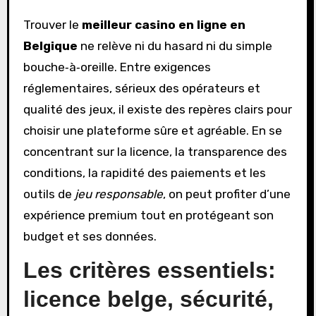
Trouver le
meilleur casino en ligne en
Belgique
ne relève ni du hasard ni du simple
bouche‑à‑oreille. Entre exigences
réglementaires, sérieux des opérateurs et
qualité des jeux, il existe des repères clairs pour
choisir une plateforme sûre et agréable. En se
concentrant sur la licence, la transparence des
conditions, la rapidité des paiements et les
outils de
jeu responsable
, on peut profiter d’une
expérience premium tout en protégeant son
budget et ses données.
Les critères essentiels:
licence belge, sécurité,