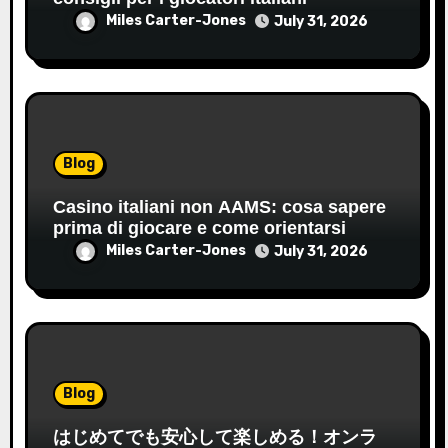
Miles Carter-Jones
July 31, 2026
Blog
Casino italiani non AAMS: cosa sapere
prima di giocare e come orientarsi
Miles Carter-Jones
July 31, 2026
Blog
はじめてでも安心して楽しめる！オンラ