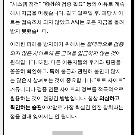
“시스템 점검”, “额外的 검증 필요” 등의 이유로 계속
해서 지급을 미뤘습니다. 결국 일주일 후, 해당 사이
트는 접속조차 되지 않았고 A씨는 모든 자금을 돌려
받지 못했습니다.
이러한 피해를 방지하기 위해서는
절대적으로 검증
되지 않은 사이트에 큰 금액을 입금하지 않는 것
이
원칙입니다. 또한, 다른 이용자들의 후기와 평판을
꼼꼼히 확인하고, 특히 출금과 관련해 불만이 많지
는 않은지 살펴보는 것이 중요합니다. “토토 사이트”
커뮤니티나 검증 전문 사이트의 정보를 적극적으로
활용하는 것이 현명한 방법입니다. 항상
의심하고
확인하는 습관
이야말로 가장 확실한 안전 장치라는
점을 절대 잊어서는 안 됩니다.