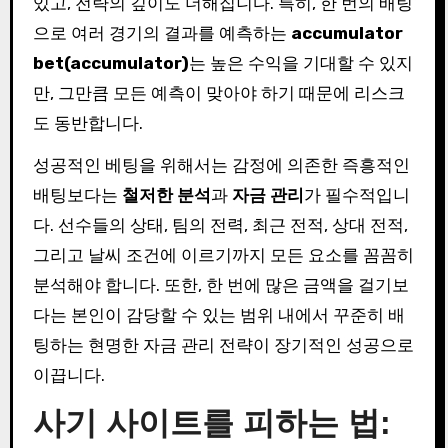
있고, 전략의 깊이도 더해집니다. 특히, 한 번의 배팅
으로 여러 경기의 결과를 예측하는
accumulator
bet(accumulator)
는 높은 수익을 기대할 수 있지
만, 그만큼 모든 예측이 맞아야 하기 때문에 리스크
도 동반합니다.
성공적인 베팅을 위해서는 감정에 의존한 즉흥적인
배팅보다는
철저한 분석
과
자금 관리
가 필수적입니
다. 선수들의 상태, 팀의 전력, 최근 전적, 상대 전적,
그리고 날씨 조건에 이르기까지 모든 요소를 꼼꼼히
분석해야 합니다. 또한, 한 번에 많은 금액을 걸기보
다는 본인이 감당할 수 있는 범위 내에서 꾸준히 배
팅하는 현명한 자금 관리 전략이 장기적인 성공으로
이끕니다.
사기 사이트를 피하는 법: