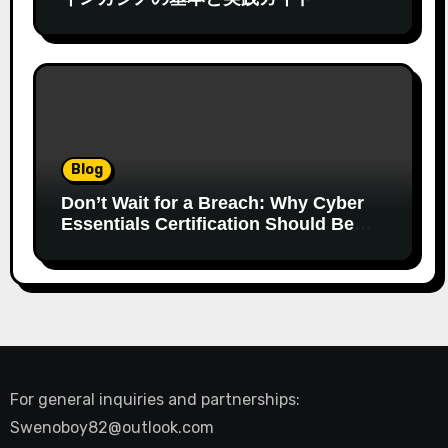
Blog
Don’t Wait for a Breach: Why Cyber
Essentials Certification Should Be
Your First Line of Defence
For general inquiries and partnerships:
Swenoboy82@outlook.com