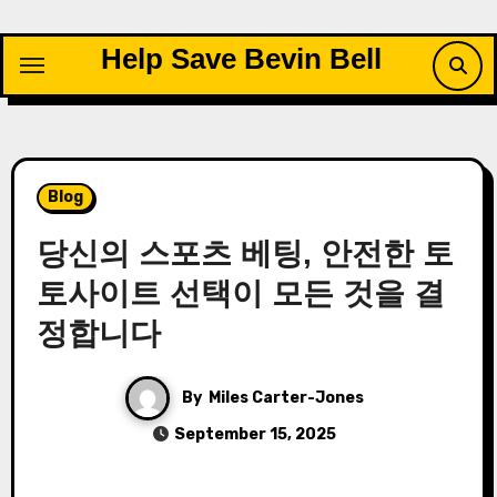
Skip
to
Help Save Bevin Bell
content
Blog
당신의 스포츠 베팅, 안전한 토
토사이트 선택이 모든 것을 결
정합니다
By
Miles Carter-Jones
September 15, 2025