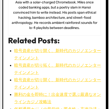
Asia with a solar-charged Chromebook. Miles once
coded banking apps, but a poetry slam in Hanoi
convinced him to write instead. His posts span ethical
hacking, bamboo architecture, and street-food
anthropology. He records ambient rainforest sounds for
lo-fi playlists between deadlines.
Related Posts:
暗号資産が切り開く、新時代のカジノエンター
テインメント
暗号資産が切り拓く、新時代のカジノエンター
テインメント
暗号資産が切り開く、新時代のカジノエンター
テインメント
勝利の金を即時に！出金速度で選ぶ最適なオン
ラインカジノ攻略法