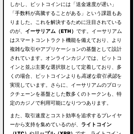
しかし、ビットコインには「送金速度が遅い」
「手数料が高騰することがある」という課題もあ
りました。これを解決するために注目されている
のが、
イーサリアム（ETH）
です。イーサリアム
はスマートコントラクト機能を備えており、より
複雑な取引やアプリケーションの基盤として設計
されています。オンラインカジノでは、ビットコ
インと並ぶ主要な選択肢として定着しており、多
くの場合、ビットコインよりも
高速な取引承認
を
実現しています。さらに、イーサリアムのブロッ
クチェーンを基盤とした数多くのトークンも、特
定のカジノで利用可能になりつつあります。
また、取引速度とコスト効率を追求するプレイヤ
ーから支持を集めているのが、
ライトコイン
（LTC）
や
リップル（XRP）
です。ライトコイン