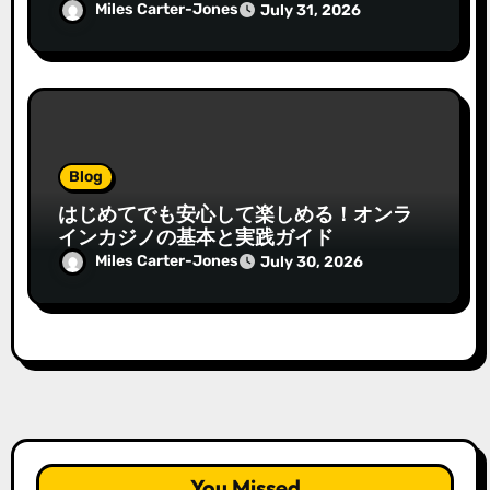
Miles Carter-Jones
July 31, 2026
Blog
はじめてでも安心して楽しめる！オンラ
インカジノの基本と実践ガイド
Miles Carter-Jones
July 30, 2026
You Missed