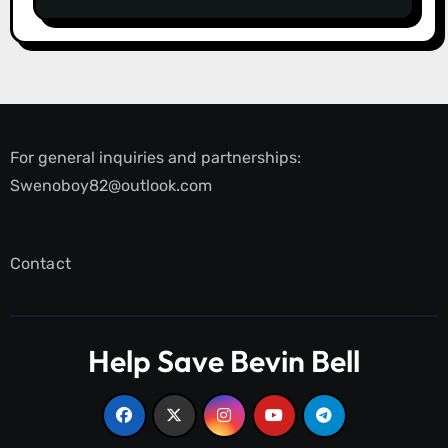
First Line of Defence
For general inquiries and partnerships:
Swenoboy82@outlook.com
Contact
Help Save Bevin Bell