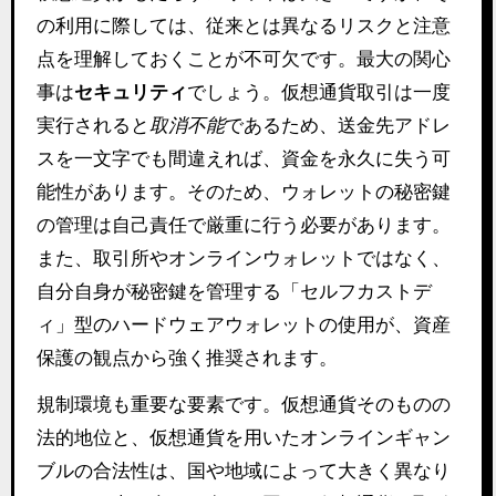
の利用に際しては、従来とは異なるリスクと注意
点を理解しておくことが不可欠です。最大の関心
事は
セキュリティ
でしょう。仮想通貨取引は一度
実行されると
取消不能
であるため、送金先アドレ
スを一文字でも間違えれば、資金を永久に失う可
能性があります。そのため、ウォレットの秘密鍵
の管理は自己責任で厳重に行う必要があります。
また、取引所やオンラインウォレットではなく、
自分自身が秘密鍵を管理する「セルフカストデ
ィ」型のハードウェアウォレットの使用が、資産
保護の観点から強く推奨されます。
規制環境も重要な要素です。仮想通貨そのものの
法的地位と、仮想通貨を用いたオンラインギャン
ブルの合法性は、国や地域によって大きく異なり