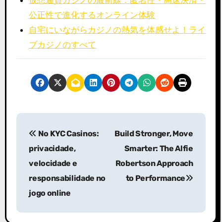
仮想通貨カジノの最前線：匿名性・高速決済・
公正性で進化するオンライン体験
自宅にいながらカジノの熱気を体感せよ！ライ
ブカジノのすべて
P
No KYC Casinos:
Build Stronger, Move
o
privacidade,
Smarter: The Alfie
s
velocidade e
Robertson Approach
responsabilidade no
to Performance
t
jogo online
n