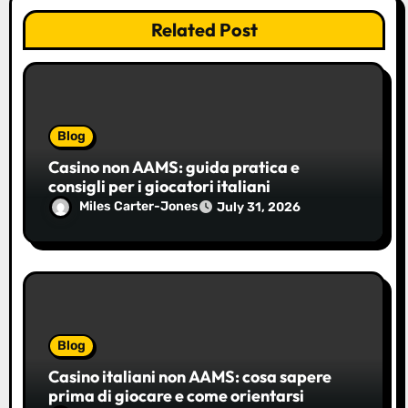
Related Post
Blog
Casino non AAMS: guida pratica e
consigli per i giocatori italiani
Miles Carter-Jones
July 31, 2026
Blog
Casino italiani non AAMS: cosa sapere
prima di giocare e come orientarsi