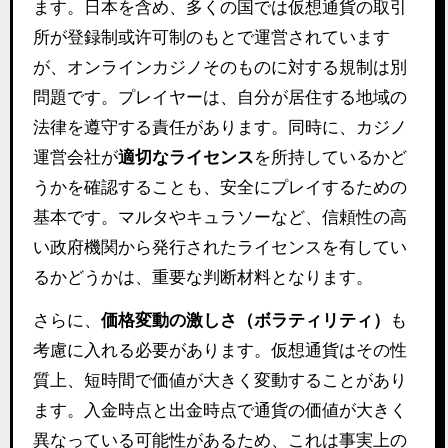
ます。日本を含め、多くの国では仮想通貨の取引
所が登録制或许可制のもとで運営されています
が、オンラインカジノそのものに対する規制は別
問題です。プレイヤーは、自分が居住する地域の
法律を遵守する責任があります。同時に、カジノ
運営会社が
適切なライセンス
を所持しているかど
うかを確認することも、安全にプレイするための
基本です。マルタやキュラソーなど、信頼性の高
い政府機関から発行されたライセンスを有してい
るかどうかは、重要な判断材料となります。
さらに、
価格変動の激しさ（ボラティリティ）
も
考慮に入れる必要があります。仮想通貨はその性
質上、短時間で価値が大きく変動することがあり
ます。入金時点と出金時点で通貨の価値が大きく
異なっている可能性があるため、これは事実上の