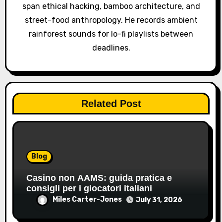
n
span ethical hacking, bamboo architecture, and
street-food anthropology. He records ambient
rainforest sounds for lo-fi playlists between
deadlines.
Related Post
Blog
Casino non AAMS: guida pratica e
consigli per i giocatori italiani
Miles Carter-Jones
July 31, 2026