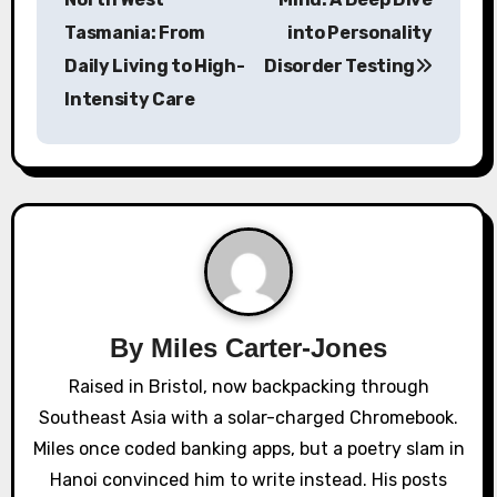
Tasmania: From
into Personality
t
Daily Living to High-
Disorder Testing
n
Intensity Care
a
v
i
g
a
By
Miles Carter-Jones
t
Raised in Bristol, now backpacking through
i
Southeast Asia with a solar-charged Chromebook.
o
Miles once coded banking apps, but a poetry slam in
Hanoi convinced him to write instead. His posts