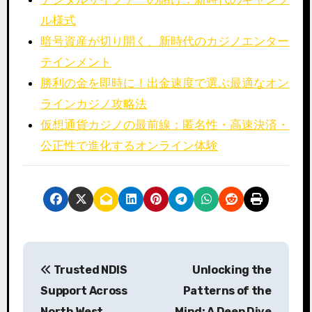
ル様式
暗号資産が切り開く、新時代のカジノエンター
テインメント
勝利の金を即時に！出金速度で選ぶ最適なオン
ラインカジノ攻略法
仮想通貨カジノの最前線：匿名性・高速決済・
公正性で進化するオンライン体験
P
Trusted NDIS
Unlocking the
o
Support Across
Patterns of the
s
North West
Mind: A Deep Dive