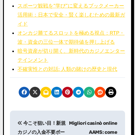
スポーツ観戦を“学び”に変えるブックメーカー
活用術：日本で安全・賢く楽しむための最新ガ
イド
オンカジ勝てるスロットを極める視点：RTP・
波・資金の三位一体で期待値を押し上げる
暗号資産が切り開く、新時代のカジノエンター
テインメント
不確実性との対話: 人類の賭けの歴史と現代
P
今こそ狙い目！新規
Migliori casinò online
o
カジノの入金不要ボー
AAMS: come