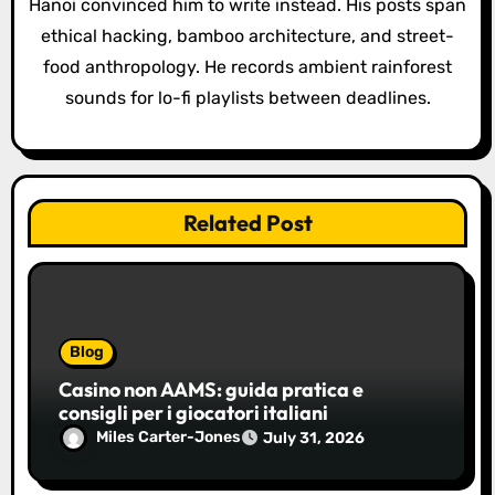
Hanoi convinced him to write instead. His posts span
n
ethical hacking, bamboo architecture, and street-
food anthropology. He records ambient rainforest
sounds for lo-fi playlists between deadlines.
Related Post
Blog
Casino non AAMS: guida pratica e
consigli per i giocatori italiani
Miles Carter-Jones
July 31, 2026