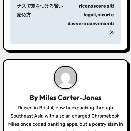
s
ナスで差をつける賢い
riconoscere siti
始め方
legali, sicuri e
t
davvero convenienti
n
a
v
i
g
a
By
Miles Carter-Jones
t
Raised in Bristol, now backpacking through
i
Southeast Asia with a solar-charged Chromebook.
o
Miles once coded banking apps, but a poetry slam in