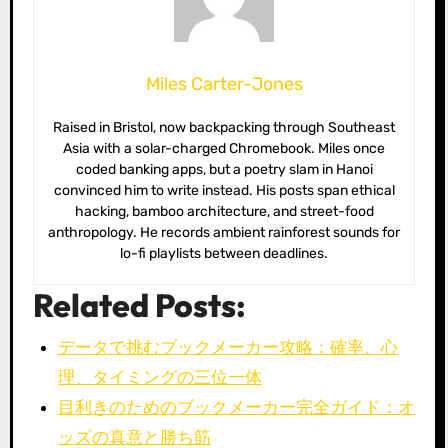
Miles Carter-Jones
Raised in Bristol, now backpacking through Southeast
Asia with a solar-charged Chromebook. Miles once
coded banking apps, but a poetry slam in Hanoi
convinced him to write instead. His posts span ethical
hacking, bamboo architecture, and street-food
anthropology. He records ambient rainforest sounds for
lo-fi playlists between deadlines.
Related Posts:
データで挑むブックメーカー攻略：確率、心
理、タイミングの三位一体
目利きのためのブックメーカー完全ガイド：オ
ッズの真意と勝ち筋