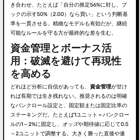
き合わせ、たとえば「自分の推定56%に対し、ブ
ックの示す50%（2.00）なら買い」という判断基
準を一貫させる。精緻なモデルも有効だが、継続
可能なルールを守る方が最終的な差を生む。
資金管理とボーナス活
用：破滅を避けて再現性
を高める
どれほど分析に自信があっても、
資金管理
が甘け
れば長期では生き残れない。推奨されるのは明確
なバンクロール設定と、固定額または固定比率の
ステーキングだ。たとえば1ユニット＝バンクロー
ルの1～2%に固定し、
オッズ
や期待値に応じて0.5
～2ユニットで調整する。大きく勝った直後や連