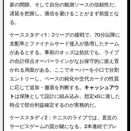
新の間隙、そして自分の観測ソースの信頼性だ。
遅延を把握し、過信を避けることがまず前提とな
る。
ケーススタディ1：Jリーグの接戦で、70分以降に
支配率とファイナルサード侵入が急増したチーム
があるとする。事前のオッズは拮抗でも、ライブ
の合計得点オーバーラインがなお保守的に据え置
かれる局面がある。ここでオーバーを小口で分割
エントリーし、ペースの鈍化や交代カードの性質
に応じて追加・撤退を判断する。
キャッシュアウ
ト
は保険として設計に組み込み、想定xGに達した
時点で部分利益確定するのが実務的だ。
ケーススタディ2：テニスのライブでは、直近の
サービスゲームの質が鍵になる。2本連続でブレ