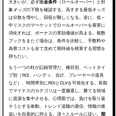
大きいが、必ず
出金条件
（ロールオーバー）と対
象
オッズ
の下限を確認する。高すぎる最低オッズ
は分散を増やし、回収が難しくなる。逆に、低～
中リスクのマーケットでロールオーバーを着実に
消化すれば、ボーナスの実効価値が高まる。複数
ブックをまたぐ場合は、条件を比較し、手数料や
為替コストも全て含めて期待値を積算する習慣を
持ちたい。
もう一つの柱が記録管理だ。種目別、ベットタイ
プ別（1X2、ハンディ、合計、プレーヤー小道具
など）、時間帯別にROIとCLVを可視化する。長期
でマイナスのカテゴリは一度撤退し、勝てる領域
に資源を集中させる。心理面では、負けを取り返
そうとする衝動、トレンド追随の過信、情報の後
追いを自覚的に抑える。淡々とルールに従い、
期