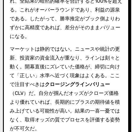
れ、全結果の暗黙的確率を合計すると100%を超え
る。これがオーバーラウンドであり、利益の源泉
である。したがって、勝率推定がブック側よりわ
ずかに高精度であれば、差分がそのまま
バリュー
になる。
マーケットは静的ではない。ニュースや統計の更
新、投資家の資金流入が重なり、ラインは刻々と
動く。開幕直後にズレていた価格が、締切に向け
て「正しい」水準へ近づく現象はよくある。ここ
で注目すべきは
クロージングラインバリュー
（CLV）だ。自分が掴んだオッズがクローズ価格
より優れていれば、長期的にプラスの期待値を積
み上げている可能性が高い。結果の一喜一憂では
なく、取得オッズの質でプロセスを評価する姿勢
が不可欠だ。