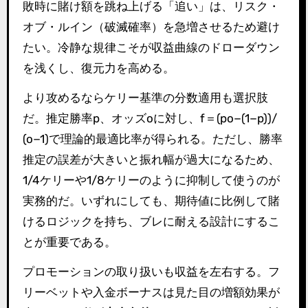
敗時に賭け額を跳ね上げる「追い」は、リスク・
オブ・ルイン（破滅確率）を急増させるため避け
たい。冷静な規律こそが収益曲線のドローダウン
を浅くし、復元力を高める。
より攻めるならケリー基準の分数適用も選択肢
だ。推定勝率p、オッズoに対し、f＝(po−(1−p))/
(o−1)で理論的最適比率が得られる。ただし、勝率
推定の誤差が大きいと振れ幅が過大になるため、
1/4ケリーや1/8ケリーのように抑制して使うのが
実務的だ。いずれにしても、期待値に比例して賭
けるロジックを持ち、ブレに耐える設計にするこ
とが重要である。
プロモーションの取り扱いも収益を左右する。フ
リーベットや入金ボーナスは見た目の増額効果が