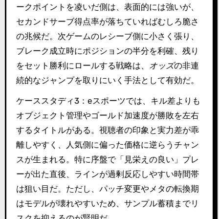
ークポイントを凌いだ側は、表面的には強いが、
セカンドサーブ得点率が落ちていればむしろ脆さ
の兆候だ。次ゲームのレシーブ側に小さく張り、
ブレーク成立時にポジションの半分を利確、残り
をセット勝利にロールする戦略は、
オッズ
の非連
続的なジャンプを取りにいく手法として有効だ。
ケーススタディ3：eスポーツでは、キル差よりも
オブジェクト管理やゴールド加速度が勝敗を左右
するタイトルがある。視聴者の印象と実力差が乖
離しやすく、人気側に偏った価格に逆らうチャン
スが生まれる。特に序盤で「見栄えの良い」プレ
ーが出た直後、ラインが過剰反応しやすい時間帯
は狙い目だ。ただし、パッチ変更やメタの転換期
はモデルが壊れやすいため、サンプル蓄積までリ
スクを抑えるのが賢明だ。