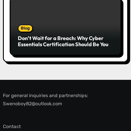
Blog
Don’t Wait for a Breach: Why Cyber
Essentials Certification Should Be Your
First Line of Defence
For general inquiries and partnerships:
Swenoboy82@outlook.com
Contact