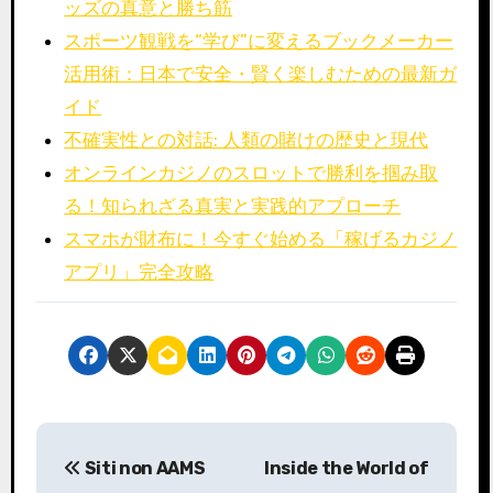
ッズの真意と勝ち筋
スポーツ観戦を“学び”に変えるブックメーカー
活用術：日本で安全・賢く楽しむための最新ガ
イド
不確実性との対話: 人類の賭けの歴史と現代
オンラインカジノのスロットで勝利を掴み取
る！知られざる真実と実践的アプローチ
スマホが財布に！今すぐ始める「稼げるカジノ
アプリ」完全攻略
P
Siti non AAMS
Inside the World of
o