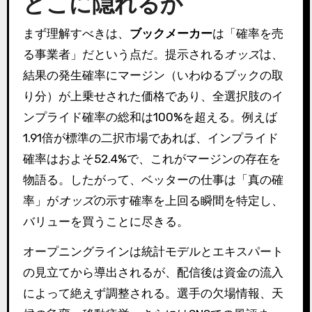
どこに隠れるか
まず理解すべきは、
ブックメーカー
は「確率を売
る事業者」だという点だ。提示される
オッズ
は、
結果の発生確率にマージン（いわゆるブックの取
り分）が上乗せされた価格であり、全選択肢のイ
ンプライド確率の総和は100%を超える。例えば
1.91倍が標準の二択市場であれば、インプライド
確率はおよそ52.4%で、これがマージンの存在を
物語る。したがって、ベッターの仕事は「真の確
率」が
オッズ
の示す確率を上回る瞬間を特定し、
バリューを買うことに尽きる。
オープニングラインは統計モデルとエキスパート
の見立てから導出されるが、配信後は資金の流入
によって絶えず調整される。選手の欠場情報、天