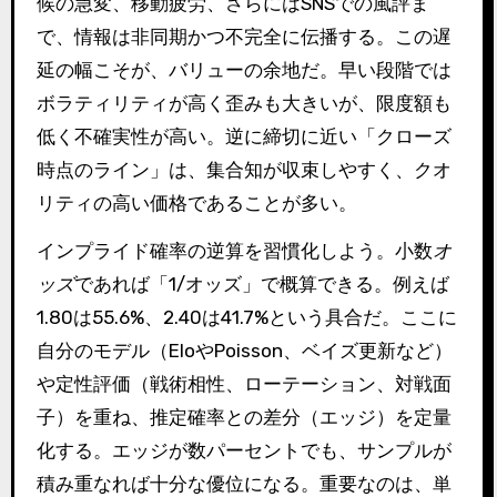
候の急変、移動疲労、さらにはSNSでの風評ま
で、情報は非同期かつ不完全に伝播する。この遅
延の幅こそが、バリューの余地だ。早い段階では
ボラティリティが高く歪みも大きいが、限度額も
低く不確実性が高い。逆に締切に近い「クローズ
時点のライン」は、集合知が収束しやすく、クオ
リティの高い価格であることが多い。
インプライド確率の逆算を習慣化しよう。小数
オ
ッズ
であれば「1/オッズ」で概算できる。例えば
1.80は55.6%、2.40は41.7%という具合だ。ここに
自分のモデル（EloやPoisson、ベイズ更新など）
や定性評価（戦術相性、ローテーション、対戦面
子）を重ね、推定確率との差分（エッジ）を定量
化する。エッジが数パーセントでも、サンプルが
積み重なれば十分な優位になる。重要なのは、単