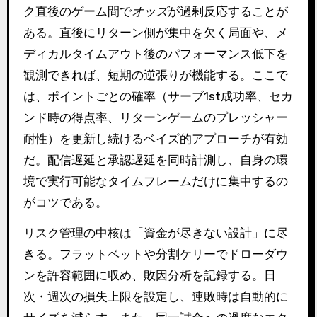
ク直後のゲーム間で
オッズ
が過剰反応することが
ある。直後にリターン側が集中を欠く局面や、メ
ディカルタイムアウト後のパフォーマンス低下を
観測できれば、短期の逆張りが機能する。ここで
は、ポイントごとの確率（サーブ1st成功率、セカ
ンド時の得点率、リターンゲームのプレッシャー
耐性）を更新し続けるベイズ的アプローチが有効
だ。配信遅延と承認遅延を同時計測し、自身の環
境で実行可能なタイムフレームだけに集中するの
がコツである。
リスク管理の中核は「資金が尽きない設計」に尽
きる。フラットベットや分割ケリーでドローダウ
ンを許容範囲に収め、敗因分析を記録する。日
次・週次の損失上限を設定し、連敗時は自動的に