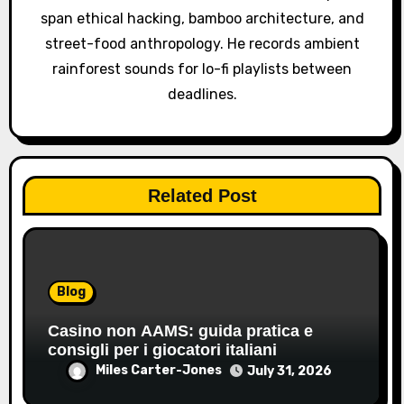
span ethical hacking, bamboo architecture, and
n
street-food anthropology. He records ambient
rainforest sounds for lo-fi playlists between
deadlines.
Related Post
Blog
Casino non AAMS: guida pratica e
consigli per i giocatori italiani
Miles Carter-Jones
July 31, 2026