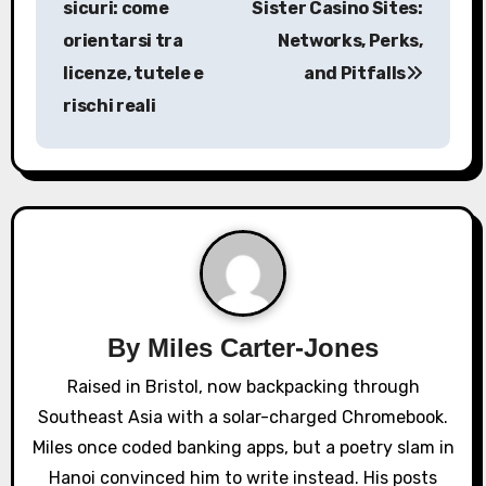
sicuri: come
Sister Casino Sites:
s
orientarsi tra
Networks, Perks,
licenze, tutele e
and Pitfalls
t
rischi reali
n
a
v
i
g
a
By
Miles Carter-Jones
Raised in Bristol, now backpacking through
t
Southeast Asia with a solar-charged Chromebook.
i
Miles once coded banking apps, but a poetry slam in
o
Hanoi convinced him to write instead. His posts