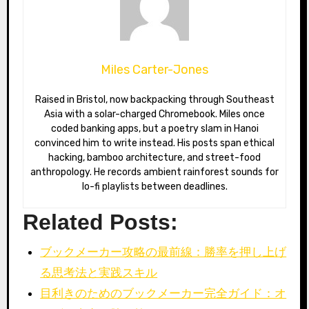
Miles Carter-Jones
Raised in Bristol, now backpacking through Southeast
Asia with a solar-charged Chromebook. Miles once
coded banking apps, but a poetry slam in Hanoi
convinced him to write instead. His posts span ethical
hacking, bamboo architecture, and street-food
anthropology. He records ambient rainforest sounds for
lo-fi playlists between deadlines.
Related Posts:
ブックメーカー攻略の最前線：勝率を押し上げ
る思考法と実践スキル
目利きのためのブックメーカー完全ガイド：オ