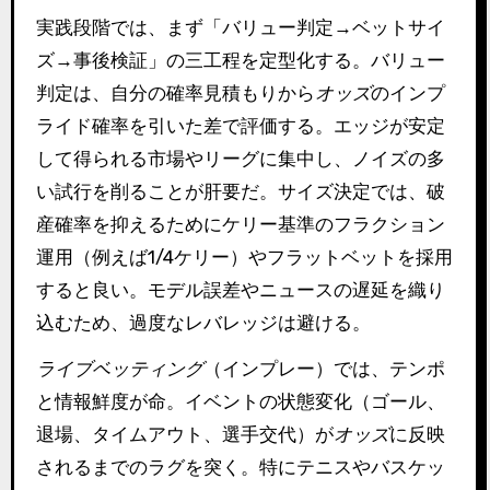
実践段階では、まず「バリュー判定→ベットサイ
ズ→事後検証」の三工程を定型化する。バリュー
判定は、自分の確率見積もりから
オッズ
のインプ
ライド確率を引いた差で評価する。エッジが安定
して得られる市場やリーグに集中し、ノイズの多
い試行を削ることが肝要だ。サイズ決定では、破
産確率を抑えるためにケリー基準のフラクション
運用（例えば1/4ケリー）やフラットベットを採用
すると良い。モデル誤差やニュースの遅延を織り
込むため、過度なレバレッジは避ける。
ライブベッティング
（インプレー）では、テンポ
と情報鮮度が命。イベントの状態変化（ゴール、
退場、タイムアウト、選手交代）が
オッズ
に反映
されるまでのラグを突く。特にテニスやバスケッ