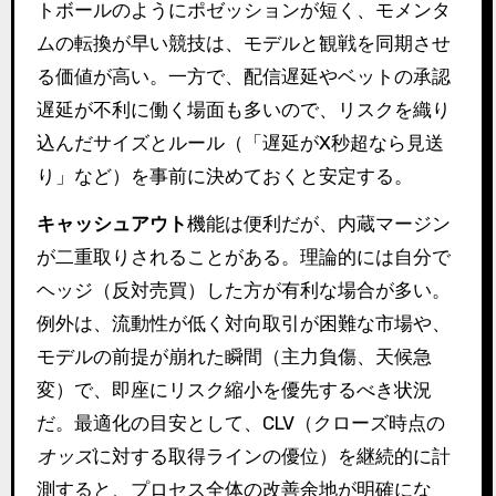
トボールのようにポゼッションが短く、モメンタ
ムの転換が早い競技は、モデルと観戦を同期させ
る価値が高い。一方で、配信遅延やベットの承認
遅延が不利に働く場面も多いので、リスクを織り
込んだサイズとルール（「遅延がX秒超なら見送
り」など）を事前に決めておくと安定する。
キャッシュアウト
機能は便利だが、内蔵マージン
が二重取りされることがある。理論的には自分で
ヘッジ（反対売買）した方が有利な場合が多い。
例外は、流動性が低く対向取引が困難な市場や、
モデルの前提が崩れた瞬間（主力負傷、天候急
変）で、即座にリスク縮小を優先するべき状況
だ。最適化の目安として、CLV（クローズ時点の
オッズ
に対する取得ラインの優位）を継続的に計
測すると、プロセス全体の改善余地が明確にな