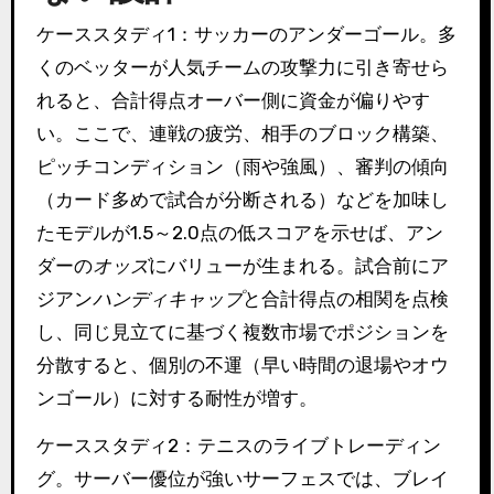
ケーススタディ1：サッカーのアンダーゴール。多
くのベッターが人気チームの攻撃力に引き寄せら
れると、合計得点オーバー側に資金が偏りやす
い。ここで、連戦の疲労、相手のブロック構築、
ピッチコンディション（雨や強風）、審判の傾向
（カード多めで試合が分断される）などを加味し
たモデルが1.5～2.0点の低スコアを示せば、アン
ダーの
オッズ
にバリューが生まれる。試合前にア
ジアン
ハンディキャップ
と合計得点の相関を点検
し、同じ見立てに基づく複数市場でポジションを
分散すると、個別の不運（早い時間の退場やオウ
ンゴール）に対する耐性が増す。
ケーススタディ2：テニスのライブトレーディン
グ。サーバー優位が強いサーフェスでは、ブレイ