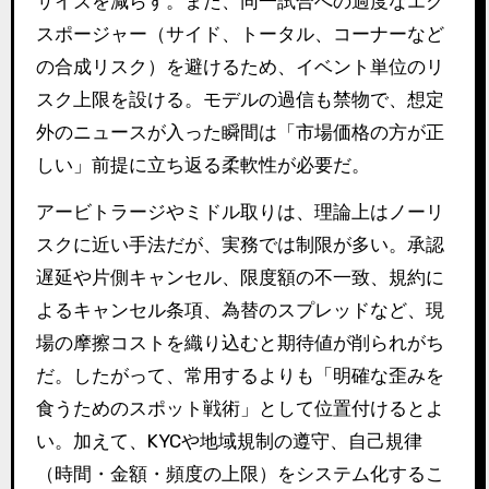
サイズを減らす。また、同一試合への過度なエク
スポージャー（サイド、トータル、コーナーなど
の合成リスク）を避けるため、イベント単位のリ
スク上限を設ける。モデルの過信も禁物で、想定
外のニュースが入った瞬間は「市場価格の方が正
しい」前提に立ち返る柔軟性が必要だ。
アービトラージやミドル取りは、理論上はノーリ
スクに近い手法だが、実務では制限が多い。承認
遅延や片側キャンセル、限度額の不一致、規約に
よるキャンセル条項、為替のスプレッドなど、現
場の摩擦コストを織り込むと期待値が削られがち
だ。したがって、常用するよりも「明確な歪みを
食うためのスポット戦術」として位置付けるとよ
い。加えて、KYCや地域規制の遵守、自己規律
（時間・金額・頻度の上限）をシステム化するこ