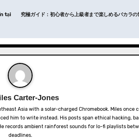
ín
tại
究極ガイド：初心者から上級者まで楽しめるバカラの
iles Carter-Jones
utheast Asia with a solar-charged Chromebook. Miles once 
nced him to write instead. His posts span ethical hacking, 
e records ambient rainforest sounds for lo-fi playlists bet
deadlines.