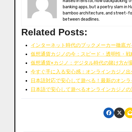
Raised in Bristol, now backpacking through Southeast Asia with a solar-charged Chromebook. Miles once coded
banking apps, but a poetry slam in H
bamboo architecture, and street-foo
between deadlines.
Related Posts:
インターネット時代のブックメーカー徹底ガ
仮想通貨カジノの今：スピード・透明性・戦
仮想通貨×カジノ：デジタル時代の賭け方が
今すぐ手に入る安心感：オンラインカジノ出
日本語対応で安心して遊べる！最新のオンラ
日本語で安心して遊べるオンラインカジノの