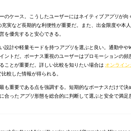
ーのケース。こうしたユーザーにはネイティブ
アプリ
が向
ムの充実など長期的な利便性が重要だ。また、出金限度や本
営を優先すると安心できる。
い設計や軽量モードを持つ
アプリ
を選ぶと良い。通勤中やWi
イントだ。ボーナス重視のユーザーはプロモーションの頻
めることが重要だ。詳しい比較を知りたい場合は
オンライン
で比較した情報が得られる。
最も重要である点を強調する。短期的なボーナスだけで決
に合った
アプリ
形態を総合的に判断して選ぶと安全で満足