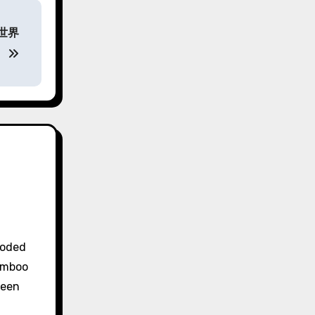
世界
coded
bamboo
ween