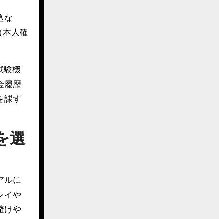
込な
（本人確
試験機
金履歴
を課す
を選
アルに
レイや
避けや