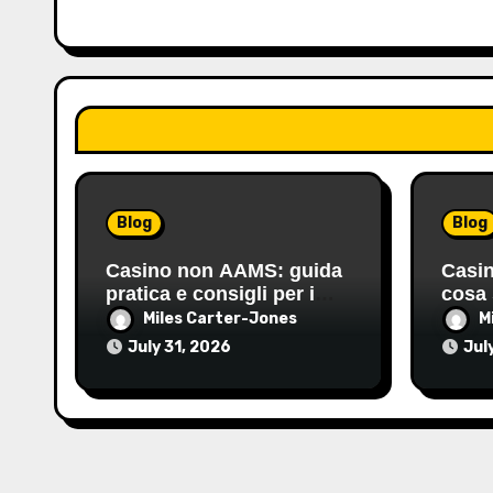
i
o
n
Blog
Blog
Casino non AAMS: guida
Casin
pratica e consigli per i
cosa 
giocatori italiani
gioca
Miles Carter-Jones
M
July 31, 2026
Jul