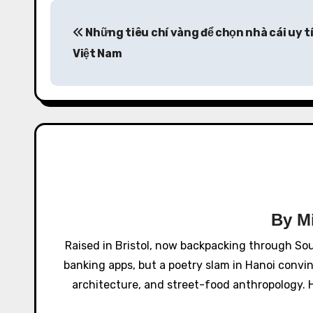
P
Những tiêu chí vàng để chọn
nhà cái uy t
o
Việt Nam
s
t
n
a
v
i
By
M
g
Raised in Bristol, now backpacking through So
a
banking apps, but a poetry slam in Hanoi convi
architecture, and street-food anthropology. H
t