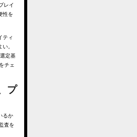
プレイ
便性を
イティ
よい。
も選定基
をチェ
、プ
いるか
監査を