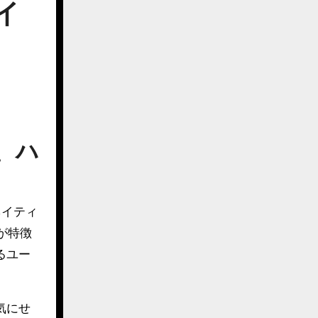
イ
、ハ
ネイティ
が特徴
るユー
気にせ