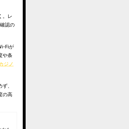
く。レ
人確認の
-Fiが
度や条
カジノ
めず、
度の高